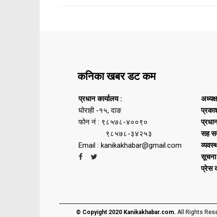
कनिका खबर डट कम
प्रधान कार्यालय :
अध्यक्
घोराही -१५, दाङ
प्रका
फोन नं : ९८५७८-४००९०
प्रधा
९८५७८-३४२५३
सह सम
Email : kanikakhabar@gmail.com
व्यवस्
सूचना
प्रेस
© Copyight 2020 Kanikakhabar.com.
All Rights Res