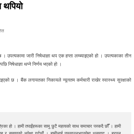
ञा थपियो
शित
छ । उपत्यकामा जारी निषेधाज्ञा थप एक हप्ता लम्ब्याइएको हो । उपत्यकाका तीन
ि निषेधाज्ञा थप्ने निर्णय भएको हो ।
इएको छ । बैंक लगायतका निकायले न्यूनतम कर्मचारी राखेर स्वास्थ्य सुरक्षाको
रिका हो । हामी तपाईंहरूका सामु छुटै महत्वको साथ समाचार पस्कदै छौँँ । हामी
ाह र सुझावको अपेक्षा गर्दछौं । हामीलाई पछ्याउनुभएकोमा धन्यवाद । हरपल