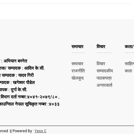
समाचार
विचार
कला/स
ष : अभियान बस्नेत
समाचार
विचार
साहित्
शक/ सम्पादक : आदिम के.सी.
राजनीति
सम्पादकीय
कला
न सम्पादक : यादव गिरी
खेलकुद
पाठकपत्र
्पादक : खगेश्वर पौडेल
अन्तरवार्ता
थापक : दुर्गा के.सी.
 विभाग दर्ता नम्बर:४०४१-२०७९/८०
,
 काउन्सिल नेपाल सूचिकृत नम्बर :४०३३
erved || Powered By :
Yess C