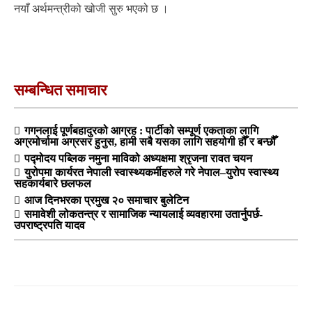
नयाँ अर्थमन्त्रीको खोजी सुरु भएको छ ।
सम्बन्धित समाचार
गगनलाई पूर्णबहादुरको आग्रह : पार्टीको सम्पूर्ण एकताका लागि
अग्रमोर्चामा अग्रसर हुनुस, हामी सबै यसका लागि सहयोगी हौँ र बन्छौँ
पद्मोदय पब्लिक नमुना माविको अध्यक्षमा श्रृजना रावत चयन
युरोपमा कार्यरत नेपाली स्वास्थ्यकर्मीहरुले गरे नेपाल–युरोप स्वास्थ्य
सहकार्यबारे छलफल
आज दिनभरका प्रमुख २० समाचार बुलेटिन
समावेशी लोकतन्त्र र सामाजिक न्यायलाई व्यवहारमा उतार्नुपर्छ-
उपराष्ट्रपति यादव