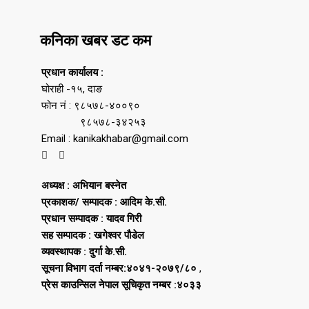
कनिका खबर डट कम
प्रधान कार्यालय :
घोराही -१५, दाङ
फोन नं : ९८५७८-४००९०
९८५७८-३४२५३
Email : kanikakhabar@gmail.com
अध्यक्ष : अभियान बस्नेत
प्रकाशक/ सम्पादक : आदिम के.सी.
प्रधान सम्पादक : यादव गिरी
सह सम्पादक : खगेश्वर पौडेल
व्यवस्थापक : दुर्गा के.सी.
सूचना विभाग दर्ता नम्बर:४०४१-२०७९/८०
,
प्रेस काउन्सिल नेपाल सूचिकृत नम्बर :४०३३