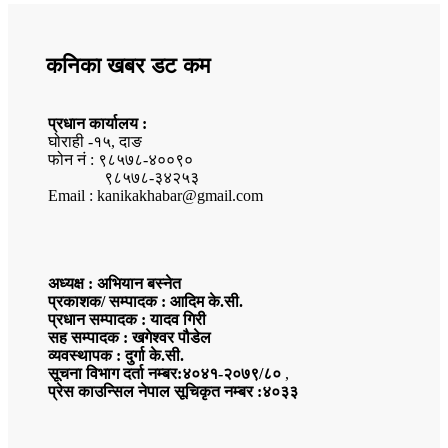
कनिका खबर डट कम
प्रधान कार्यालय :
घोराही -१५, दाङ
फोन नं : ९८५७८-४००९०
९८५७८-३४२५३
Email : kanikakhabar@gmail.com
अध्यक्ष : अभियान बस्नेत
प्रकाशक/ सम्पादक : आदिम के.सी.
प्रधान सम्पादक : यादव गिरी
सह सम्पादक : खगेश्वर पौडेल
व्यवस्थापक : दुर्गा के.सी.
सूचना विभाग दर्ता नम्बर:४०४१-२०७९/८०
,
प्रेस काउन्सिल नेपाल सूचिकृत नम्बर :४०३३