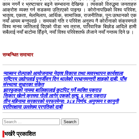
काम नगर्ने र भ्रष्टाचार बढ्ने सम्भावना देखिन्छ । त्यसको विरुद्धमा जनताहरु
आक्रोश व्यक्त गर्न सडकमा उत्रिएको पाइन्छ । कोरोनापछिको विश्व परिवेश,
भातृत्व, एकता, मेलमिलाप, आर्थिक, सामाजिक, राजनीतिक, पुनःउत्थानको एक
नयाँ आयम बन्नुपदर्छ । समयको गति र परिवेश अनुरुप नै कोरोनाको संक्रमणले
विश्व मानव जातिलाई दिएको पीडा भय त्रास, पारिवारिक बिछोड आदिले हामी
सबैलाई नयाँ बाटोमा हिँड्ने, नयाँ विश्व परिवेशतर्फ लैजाने नयाँ गन्तव्य दिने छ ।
सम्बन्धित समाचार
प्याब्सन रोल्पाको आयोजनामा नेतृत्व विकास तथा व्यवस्थापन कार्यशाला
राष्ट्रिय उद्योगलाई पुनर्जीवन दिन थालेको प्रधानमन्त्री शाहको दाबी, पाँच
संस्थामा सुधारका संकेत
झारफुकको नाममा बालिकालाई कुटपिट गर्ने व्यक्ति पक्राउ
सिकार खेल्ने क्रममा गोली लागेर एकको मृत्यु, ६ जना पक्राउ
तीन महिनामा सरकारको परफरमेन्स: ३८४ निर्णय, अनुगमन र कानुनी
प्रतिरक्षामा उल्लेख्य प्रगतिको दाबी
Search
for:
भर्खरै प्रकाशित