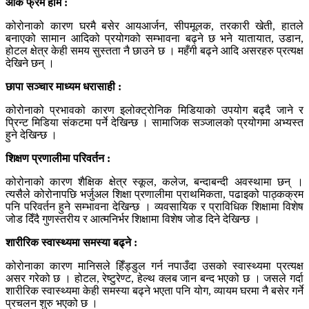
ओर्क फ्रम होम :
कोरोनाको कारण घरमै बसेर आयआर्जन, सीपमूलक, तरकारी खेती, हातले
बनाएको सामान आदिको प्रयोगको सम्भावना बढ्ने छ भने यातायात, उडान,
होटल क्षेत्र केही समय सुस्तता नै छाउने छ । महँगी बढ्ने आदि असरहरु प्रत्यक्ष
देखिने छन् ।
छापा सञ्चार माध्यम धरासाही :
कोरोनाको प्रभावको कारण इलोक्ट्रोनिक मिडियाको उपयोग बढ्दै जाने र
प्रिन्ट मिडिया संकटमा पर्ने देखिन्छ । सामाजिक सञ्जालको प्रयोगमा अभ्यस्त
हुने देखिन्छ ।
शिक्षण प्रणालीमा परिवर्तन :
कोरोनाको कारण शैक्षिक क्षेत्र स्कूल, कलेज, बन्दाबन्दी अवस्थामा छन् ।
त्यसैले कोरोनापछि भर्जुअल शिक्षा प्रणालीमा प्राथमिकता, पढाइको पाठ्कक्रम
पनि परिवर्तन हुने सम्भावना देखिन्छ । व्यवसायिक र प्राविधिक शिक्षामा विशेष
जोड दिँदै गुणस्तरीय र आत्मनिर्भर शिक्षामा विशेष जोड दिने देखिन्छ ।
शारीरिक स्वास्थ्यमा समस्या बढ्ने :
कोरोनाका कारण मानिसले हिँड्डुल गर्न नपाउँदा उसको स्वास्थ्यमा प्रत्यक्ष
असर गरेको छ । होटल, रेष्टुरेण्ट, हेल्थ क्लब जान बन्द भएको छ । जसले गर्दा
शारीरिक स्वास्थ्यमा केही समस्या बढ्ने भएता पनि योग, व्यायम घरमा नै बसेर गर्ने
प्रचलन शुरु भएको छ ।