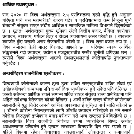
आर्थिक उथलपुथल :
सन् २०२० मा विश्व अर्थतन्त्रमा २.५ प्रतिशतका दरले वृद्धि हुने अनुमान
गरिएता पनि यस महामारीको कारण घटेर १ प्रतिशतभन्दा कम बिन्दुमा पुग्ने
चेतवानी संयुक्त राष्ट्र संघीय आर्थिक र सामाजिक मामिला विभागले दिइसकेको
छ । मूलतः अर्थतन्त्रमा मुख्य भूमिका खेल्ने वित्तीय बजार, बैंकिङ कारोवार,
उत्पादन, व्यवसाय, पर्यटन क्षेत्र र होटल व्यवसायमा असर परेको छ । व्यवसाय
कमजोर हुँदा यसको असर रोजगारीमा परेको छ । विश्व श्रम बजार ठप्प छ ।
विश्व बजारमा केही मात्र गिरावाट आएको छ । परिणाम स्वरुप आर्थिक
संकूचनले गर्दा उत्पादन, उद्योग र मजदुरहरुबीच गम्भीर चुनौती थपिएका छन् ।
त्यसैले विश्व अर्थतन्त्रमा आएको उथलपुथललाई कोरोनापछि पुनःउत्थान
गर्नुपर्दछ ।
अन्तर्राष्ट्रिय राजनीतिमा ध्रुवीकरण :
विश्वव्यापी कोरोनाको कारण ठूला ठूला शक्ति राष्ट्रहरुबीच शक्ति संघर्ष एवं
उनीहरुबीचको सम्बन्धमा पनि राजनीतिक ध्रुवीकरण हुने संकेत पनि देखिन्छ ।
जस्तो सबैभन्दा आर्थिक रुपले सम्पन्न शक्ति राष्ट्र संयुक्त राज्य अमेरिकामा पनि
अहिले सबैभन्दा बेरोजगार बढेको देखिन्छ । अर्को शक्ति राष्ट्र चीनले कोरोनाको
महामारीको युद्ध जितेर आफ्नो आर्थिक अवस्थालाई सुध्रित पार्न थालिसकेको छ
। चीनले कोरोना नियन्त्रणको लागि औषधि उत्पादन गरिरहेको छ भने रुसले
कोरोना विरुद्धको इन्जेक्सन बनाइ परीक्षण गरी अन्य राष्ट्रलाई बेचिरहेको छ ।
महामारीपछि विश्व राजनीति निश्चित रुपमा प्याराडिगम सिफ्ट अर्थात्
अवधारणागत परिवर्तन हुने प्रवल सम्भावना दिनप्रति दिन गरेर गएको छ ।
यहिले विश्वमा रहेका विचारधारा नवउदारवादी लोकतन्त्र र समाजवादी