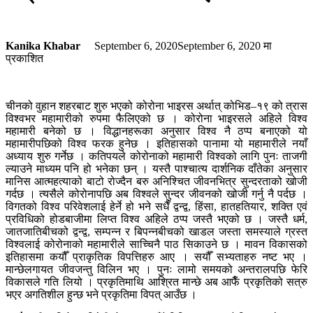
Kanika Khabar
September 6, 2020
September 6, 2020
मा
प्रकाशित
चीनको वुहान शहरबाट शुरु भएको कोरोना भाइरस अर्थात् कोभिड–१९ को त्रास
विश्वभर महामारीको रुपमा फैलिएको छ । कोरोना भाइरसले अहिले विश्व
महामारी बनेको छ । विद्धानहरूका अनुसार विश्व नै ठप्प बनाएको यो
महामारीपछिको विश्व फरक हुनेछ । इतिहासको पानामा यो महामारीले नयाँ
अध्याय शुरु गर्नेछ । कतिपयले कोरोनाको महामारी विश्वको लागि पुनः ताजगी
ल्याउने माध्यम पनि हो भनेका छन् । यस्तै पाश्चात्य दार्शनिक दाँतेका अनुसार
मानिस आत्महत्याको बाटो रोज्दैन बरु अनिश्चित जीवनभित्र सुन्दरताको खोजी
गर्दछ । त्यसैले कोरोनापछि अब विश्वले सुन्दर जीवनको खोजी गर्नु नै पर्दछ ।
विगतको विश्व परिवेशलाई हेर्ने हो भने सधैँ द्वन्द्व, हिंसा, हातहतियार, शक्ति एवं
प्रविधिको होडबाजीमा लिप्त विश्व अहिले ठप्प जस्तै भएको छ । जस्तै धर्म,
जातजातिबीचको द्वन्द्व, सम्पन्न र बिपन्नबीचको खाडल जस्ता समस्याले ग्रस्त
विश्वलाई कोरोनाको महामारीले साच्चिनै पाठ सिकाउने छ । मावन विकासको
इतिहासमा कयौँ प्राकृतिक विपत्तिहरु आए । सयौँ सभ्यताहरु नष्ट भए ।
मान्छेलगायत जीवजन्तु विलिन भए । पुनः लामो समयको अन्तरालपछि फेरि
विकासले गति लियो । प्रकृतिमाथि आश्रित मान्छे अब आफैँ प्रकृतिको सत्रु
भएर अगतिशील हुन्छ भने प्रकृतिमा विपत् आउँछ ।