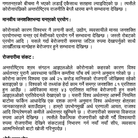
गणतन्त्रको बीचमा नै भएको लडाइँ एकैसाथ सतहमा ल्याइदिएको छ । त्यसैले
कोरोनापछिको अन्तर्राष्ट्रिय राजनीति बेग्लै धारमा बग्ने सम्भावना देखिन्छ ।
मानवीय जनशक्तिभन्दा यन्त्रको प्रयोग :
कोरोनाको कारण विश्वभर नै लगानी कर्ता, उद्योग, व्यवसायीले मानव जनशक्ति
प्रयोगभन्दा यन्त्र एवं मेसीनको प्रयोग गर्ने सम्भावना देखिन्छ । जस्तो रोबटको
प्रयोग आदि । यसले गर्दा बेरोजगारी समस्या जटिल रुपमा देखापर्नुको साथै
लाखौँलाख मान्छेहरु बेरोजगार हुने सम्भावना देखिन्छ ।
रोजगारीमा संकट :
अन्तर्राष्ट्रिय श्रम संगठन आइएलओले कोरोनाको कहरको कारण विश्व
अर्थतन्त्र पुरानै अवस्थामा फर्किन कम्तीमा पाँच वर्ष लाग्ने अनुमान गरेको छ ।
कोरोना कारण विश्वमा एक अर्ब २५ करोड मानिसको रोजगारी जोखिममा रहेको
बताइएको छ । विश्वको यो तथ्यांक हेर्दा काम गर्ने समग्र जनशक्ति ८१ प्रतिशत
हुन आउँछ । अमेरिकामा मात्र ४३ प्रतिशत मानिस बेरोजगारी हुन सक्ने
आइएलओको प्रतिवेदनले देखाएको छ । यसरी विश्व अर्थतन्त्र आफ्नो नियमित
बाटोमा फर्किन आधादेखि एक दशक लाग्ने अनुमान विश्व अर्थतन्त्र क्षेत्रका
जानकारहरुले बताउँदछन् । हाम्रो उपभोगमुखी अर्थ प्रणाली आयत, राजश्व
आदि विप्प्रेषणको कमीले अर्थतन्त्र खुम्चिने छ । रोजगारीको समस्या विकराल
रुपमा आउने देखिन्छ । त्यसैले वैकल्पिक रोजगारीको खोजी गर्दै विश्वव्यापी
रुपमा रोजगारीमा देखिने संकटलाई निभारण गर्न नयाँ नयाँ सीप, व्यवसाय
आत्मनिर्भरको बाटो खोजी गरिनुपर्दछ ।