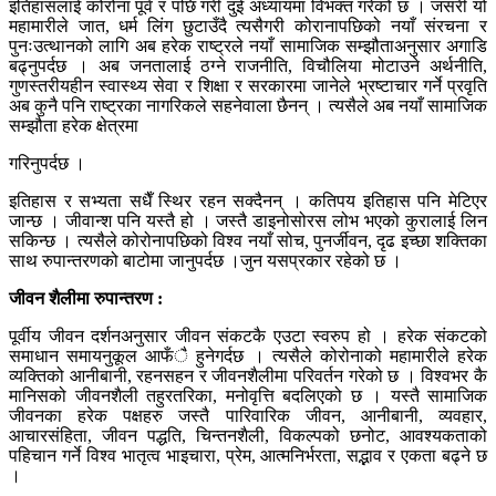
इतिहासलाई कोरोना पूर्व र पछि गरी दुई अध्यायमा विभक्त गरेको छ । जसरी यो
महामारीले जात, धर्म लिंग छुटाउँदै त्यसैगरी कोरानापछिको नयाँ संरचना र
पुनःउत्थानको लागि अब हरेक राष्ट्रले नयाँ सामाजिक सम्झौताअनुसार अगाडि
बढ्नुपर्दछ । अब जनतालाई ठग्ने राजनीति, विचौलिया मोटाउने अर्थनीति,
गुणस्तरीयहीन स्वास्थ्य सेवा र शिक्षा र सरकारमा जानेले भ्रष्टाचार गर्ने प्रवृति
अब कुनै पनि राष्ट्रका नागरिकले सहनेवाला छैनन् । त्यसैले अब नयाँ सामाजिक
सम्झौता हरेक क्षेत्रमा
गरिनुपर्दछ ।
इतिहास र सभ्यता सधैँ स्थिर रहन सक्दैनन् । कतिपय इतिहास पनि मेटिएर
जान्छ । जीवान्श पनि यस्तै हो । जस्तै डाइनोसोरस लोभ भएको कुरालाई लिन
सकिन्छ । त्यसैले कोरोनापछिको विश्व नयाँ सोच, पुनर्जीवन, दृढ इच्छा शक्तिका
साथ रुपान्तरणको बाटोमा जानुपर्दछ ।जुन यसप्रकार रहेको छ ।
जीवन शैलीमा रुपान्तरण :
पूर्वीय जीवन दर्शनअनुसार जीवन संकटकै एउटा स्वरुप हो । हरेक संकटको
समाधान समायनुकूल आफँै हुनेगर्दछ । त्यसैले कोरोनाको महामारीले हरेक
व्यक्तिको आनीबानी, रहनसहन र जीवनशैलीमा परिवर्तन गरेको छ । विश्वभर कै
मानिसको जीवनशैली तहुरतरिका, मनोवृत्ति बदलिएको छ । यस्तै सामाजिक
जीवनका हरेक पक्षहरु जस्तै पारिवारिक जीवन, आनीबानी, व्यवहार,
आचारसंहिता, जीवन पद्धति, चिन्तनशैली, विकल्पको छनोट, आवश्यकताको
पहिचान गर्ने विश्व भातृत्व भाइचारा, प्रेम, आत्मनिर्भरता, सद्भाव र एकता बढ्ने छ
।