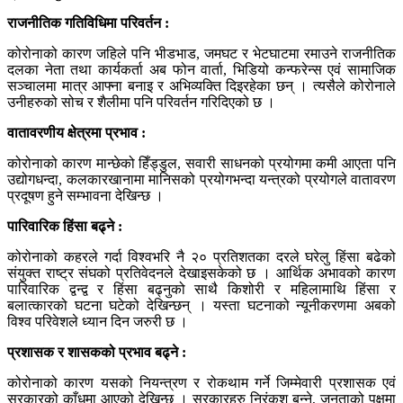
राजनीतिक गतिविधिमा परिवर्तन :
कोरोनाको कारण जहिले पनि भीडभाड, जमघट र भेटघाटमा रमाउने राजनीतिक
दलका नेता तथा कार्यकर्ता अब फोन वार्ता, भिडियो कन्फरेन्स एवं सामाजिक
सञ्चालमा मात्र आफ्ना बनाइ र अभिव्यक्ति दिइरहेका छन् । त्यसैले कोरोनाले
उनीहरुको सोच र शैलीमा पनि परिवर्तन गरिदिएको छ ।
वातावरणीय क्षेत्रमा प्रभाव :
कोरोनाको कारण मान्छेको हिँड्डुल, सवारी साधनको प्रयोगमा कमी आएता पनि
उद्योगधन्दा, कलकारखानामा मानिसको प्रयोगभन्दा यन्त्रको प्रयोगले वातावरण
प्रदूषण हुने सम्भावना देखिन्छ ।
पारिवारिक हिंसा बढ्ने :
कोरोनाको कहरले गर्दा विश्वभरि नै २० प्रतिशतका दरले घरेलु हिंसा बढेको
संयुक्त राष्ट्र संघको प्रतिवेदनले देखाइसकेको छ । आर्थिक अभावको कारण
पारिवारिक द्वन्द्व र हिंसा बढ्नुको साथै किशोरी र महिलामाथि हिंसा र
बलात्कारको घटना घटेको देखिन्छन् । यस्ता घटनाको न्यूनीकरणमा अबको
विश्व परिवेशले ध्यान दिन जरुरी छ ।
प्रशासक र शासकको प्रभाव बढ्ने :
कोरोनाको कारण यसको नियन्त्रण र रोकथाम गर्ने जिम्मेवारी प्रशासक एवं
सरकारको काँधमा आएको देखिन्छ । सरकारहरु निरंकुश बन्ने, जनताको पक्षमा