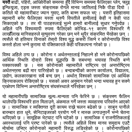
यस्तै
बाढी, पहिरो, आधिवेरीको समस्या हुँदै विभिन्न समयमा फैलिएका प्लेग, फ्लुइ
इन्फियूजा, एड्स जस्ता संक्रामक रोगले मानव जातिलाई निकै पीडा दियो ।
कतिले यो महामारीबाट ज्यान गुमाए, कति बाच्न सफल भए । यसरी इतिहासमा
महामारी बनेर फैलिएका यस्ता थ्रुपै विपतीले हामीलाई केही न केही पाठ
सिकाएको छ । तर यी पाठहरुलाई भुल्ने हाम्रो बानीलाई सुधार गर्नुपर्दछ ।
अहिले पनि विश्वव्यापी रुपमा फैलिएको कोभिड–१९ कारण विश्वभरि नै
लाखौँलाख मानिसहरुले मृत्युवरण गरेका छन् भने थुपै्र संक्रमित भैरहेका छन् ।
त्यसैले यो हतियार विनाको तेस्रो विश्व युद्ध कसरी जित्ने र कोरोनापछि विश्व
कस्तो होला भन्ने कुरामा यो पंक्तिकारले केही परिकल्पना गरेको छ ।
विश्व अहिले ठप्प छ । कोरोना र अर्थतन्त्रलाई निहाल्ने हो भने कोरोनापछिको
आर्थिक स्थिति दोस्रो विश्व युद्धपछि कै सबभन्दा भयावह स्थिति बन्ने
पक्कापक्की छ । यस कोरोनाको महामारीले राष्ट्रिय एवं अन्तर्राष्ट्रिय
अर्थतन्त्रमा बढी मार पारिरहेको छ । बन्दाबन्दीको कारण कार्यालय, विद्यालय,
उद्योग, कलकारखाना सबै बन्द छन् । अर्थात् विश्वको सामाजिक एवं आर्थिक
क्रियाकलाप रोकिएको छ । यसको असर अनुमान गरेको भन्दा भयावह हुन सक्ने
प्रक्षेपण विभिन्न अन्तर्राष्ट्रिय संघसंस्थाले गरिरहेका छन् ।
यो महामारीपछि सामाजिक मूल्य–मान्यता पनि फेरिने छ । संक्रमण फैलिन
थालेपछि विश्वभरि हात मिलाउने, अंकमाल गर्ने जस्ता व्यवहारमा परिवर्तन आएको
छ । सामाजिक र व्यक्तिगत दूरी कायम राख्ने चलन बढेको छ । साबुन पानीले
बारम्बार हात धुने, सेनिटाइजरको प्रयोग गर्ने र मास्क लगाउनुपर्ने भन्ने चेतना
थपिएको छ । सामूहिक भेटघाट पनि घटेको छ । सामाजिक र राजनीतिकलाई
अवस्थालाई पनि प्रष्ट पारेको छ । त्यसैले अहिले विश्व मानव समुदाय एउटै
मोर्चामा उभिएर कोरोनाको महामारी विरुद्ध लडिरहेको छ । कोरोनापछिको