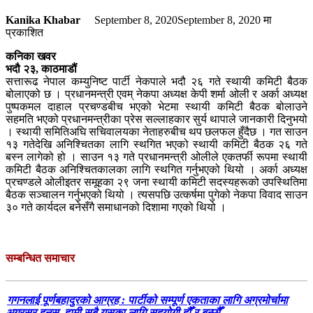
Kanika Khabar
September 8, 2020
September 8, 2020
मा
प्रकाशित
कनिका खवर
भदौ २३, काठमाडौं
सत्तारूढ नेपाल कम्युनिष्ट पार्टी नेकपाले भदौ २६ गते स्थायी कमिटी बैठक
बोलाएको छ । प्रधानमन्त्री एवम् नेकपा अध्यक्ष केपी शर्मा ओली र अर्का अध्यक्ष
पुष्पकमल दाहाल प्रचण्डबीच भएको भेटमा स्थायी कमिटी बैठक बोलाउने
सहमति भएको प्रधानमन्त्रीका प्रेस सल्लाहकार सुर्य थापाले जानकारी दिनुभयो
। स्थायी समितिअघि सचिवालयका नेताहरुबीच थप छलफल हुँदैछ । गत साउन
१३ गतेदेखि अनिश्चितका लागि स्थगित भएको स्थायी कमिटी बैठक २६ गते
बस्न लागेको हो । साउन १३ गते प्रधानमन्त्री ओलीले एकतर्फी रूपमा स्थायी
कमिटी बैठक अनिश्चितकालका लागि स्थगित गर्नुभएको थियो । अर्का अध्यक्ष
प्रचण्डले ओलीइतर समूहका २९ जना स्थायी कमिटी सदस्यहरूको उपस्थितिमा
बैठक सञ्चालन गर्नुभएको थियो । त्यसपछि उत्कर्षमा पुगेको नेकपा विवाद साउन
३० गते कार्यदल बनेसँगै समाधानको दिशामा गएको थियो ।
सम्बन्धित समाचार
गगनलाई पूर्णबहादुरको आग्रह : पार्टीको सम्पूर्ण एकताका लागि अग्रमोर्चामा
अग्रसर हुनुस, हामी सबै यसका लागि सहयोगी हौँ र बन्छौँ