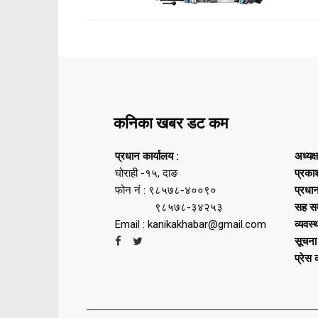
कनिका खबर डट कम
प्रधान कार्यालय :
अध्यक्
घोराही -१५, दाङ
प्रका
फोन नं : ९८५७८-४००९०
प्रधा
९८५७८-३४२५३
सह सम
Email : kanikakhabar@gmail.com
व्यवस्
सूचना
प्रेस