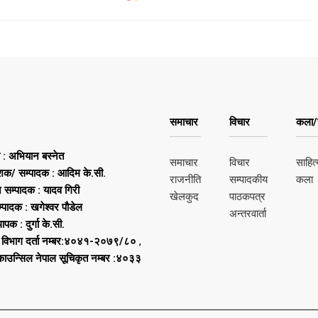
समाचार
विचार
कला/स
ष : अभियान बस्नेत
समाचार
विचार
साहित्
शक/ सम्पादक : आदिम के.सी.
राजनीति
सम्पादकीय
कला
न सम्पादक : यादव गिरी
खेलकुद
पाठकपत्र
्पादक : खगेश्वर पौडेल
अन्तरवार्ता
थापक : दुर्गा के.सी.
 विभाग दर्ता नम्बर:४०४१-२०७९/८०
,
 काउन्सिल नेपाल सूचिकृत नम्बर :४०३३