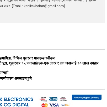
ाह र सुझावको अपेक्षा गर्दछौं । हामीलाई पछ्याउनुभएकोमा धन्यवाद । हरपल
निका खबर [Email : kanikakhabar@gmail.com]
भागिता, विभिन्न गुणस्तर मापदण्ड स्वीकृत
यारी पूरा, शुक्रबार १५ जनालाई एक-एक लाख र एक जनालाई १० लाख उपहार
मन्त्री
्रमाणीकरण अनलाइन हुने