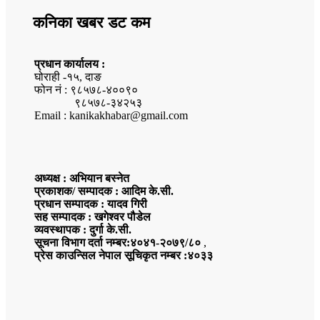
कनिका खबर डट कम
प्रधान कार्यालय :
घोराही -१५, दाङ
फोन नं : ९८५७८-४००९०
९८५७८-३४२५३
Email : kanikakhabar@gmail.com
अध्यक्ष : अभियान बस्नेत
प्रकाशक/ सम्पादक : आदिम के.सी.
प्रधान सम्पादक : यादव गिरी
सह सम्पादक : खगेश्वर पौडेल
व्यवस्थापक : दुर्गा के.सी.
सूचना विभाग दर्ता नम्बर:४०४१-२०७९/८०
,
प्रेस काउन्सिल नेपाल सूचिकृत नम्बर :४०३३