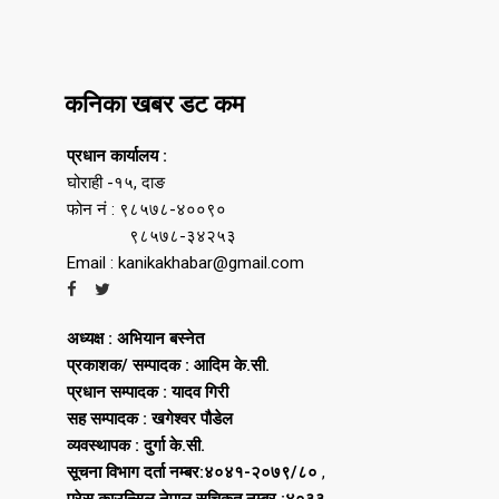
कनिका खबर डट कम
प्रधान कार्यालय :
घोराही -१५, दाङ
फोन नं : ९८५७८-४००९०
९८५७८-३४२५३
Email : kanikakhabar@gmail.com
अध्यक्ष : अभियान बस्नेत
प्रकाशक/ सम्पादक : आदिम के.सी.
प्रधान सम्पादक : यादव गिरी
सह सम्पादक : खगेश्वर पौडेल
व्यवस्थापक : दुर्गा के.सी.
सूचना विभाग दर्ता नम्बर:४०४१-२०७९/८०
,
प्रेस काउन्सिल नेपाल सूचिकृत नम्बर :४०३३