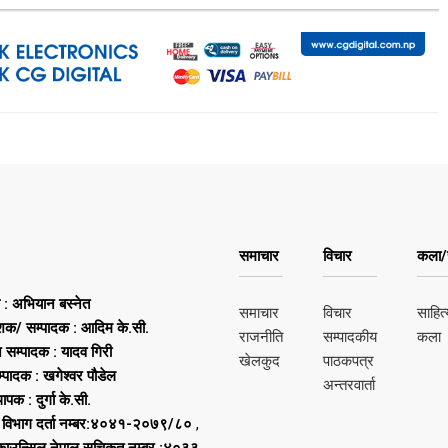
समाचार
विचार
कला/स
ष : अभियान बस्नेत
समाचार
विचार
साहित्
शक/ सम्पादक : आदिम के.सी.
राजनीति
सम्पादकीय
कला
न सम्पादक : यादव गिरी
खेलकुद
पाठकपत्र
्पादक : खगेश्वर पौडेल
अन्तरवार्ता
थापक : दुर्गा के.सी.
 विभाग दर्ता नम्बर:४०४१-२०७९/८०
,