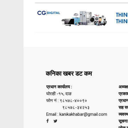
कनिका खबर डट कम
प्रधान कार्यालय :
अध्यक्
घोराही -१५, दाङ
प्रका
फोन नं : ९८५७८-४००९०
प्रधा
९८५७८-३४२५३
सह सम
Email : kanikakhabar@gmail.com
व्यवस्
सूचना