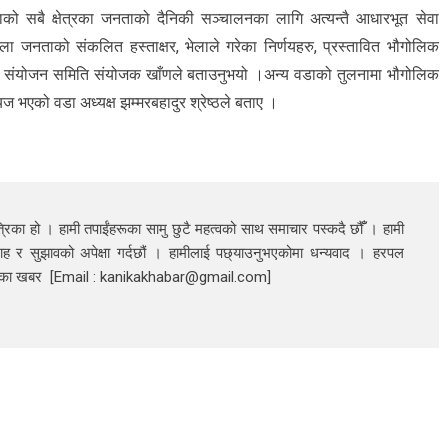
ो सबै क्षेत्रका जनताको दैनिकी सञ्चालनका लागि अत्यन्तै आधारभूत सेवा
ा जनताको संकलित हस्ताक्षर, भेलाले गरेका निर्णयहरु, प्रस्तावित भौगोलिक
िएको संयोजन समिति संयोजक खाँणले बताउनुभयो ।अन्य वडाको तुलनामा भौगोलिक
ज भएको वडा अध्यक्ष झम्मरबहादुर श्रेष्ठले बताए ।
रिका हो । हामी तपाईंहरूका सामु छुटै महत्वको साथ समाचार पस्कदै छौँँ । हामी
ाह र सुझावको अपेक्षा गर्दछौं । हामीलाई पछ्याउनुभएकोमा धन्यवाद । हरपल
निका खबर [Email : kanikakhabar@gmail.com]