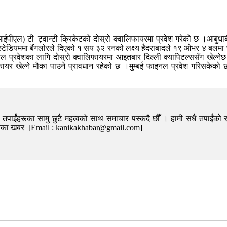
ईपीएल) टी–ट्वान्टी क्रिकेटको दोस्रो क्वालिफायरमा प्रवेश गरेको छ ।आबुधाबीम
्टेडियममा बैंगलोरले दिएको १ सय ३२ रनको लक्ष्य हैदराबादले १९ ओभर ४ बलमा ४ 
रवेशका लागि दोस्रो क्वालिफायरमा आइतबार दिल्ली क्यापिटल्ससँग खेल्नेछ 
यर खेल्ने मौका पाउने प्रावधान रहेको छ ।मुम्बई फाइनल प्रवेश गरिसकेको छ 
पाईंहरूका सामु छुटै महत्वको साथ समाचार पस्कदै छौँँ । हामी सधैं तपाईंको र
निका खबर [Email : kanikakhabar@gmail.com]