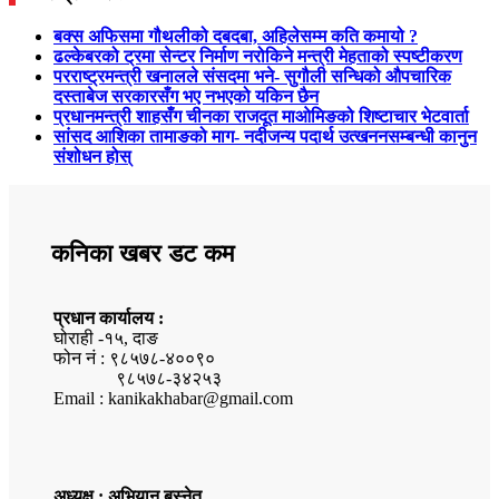
बक्स अफिसमा गौथलीको दबदबा, अहिलेसम्म कति कमायो ?
ढल्केबरको ट्रमा सेन्टर निर्माण नरोकिने मन्त्री मेहताको स्पष्टीकरण
परराष्ट्रमन्त्री खनालले संसदमा भने- सुगौली सन्धिको औपचारिक
दस्ताबेज सरकारसँग भए नभएको यकिन छैन
प्रधानमन्त्री शाहसँग चीनका राजदूत माओमिङको शिष्टाचार भेटवार्ता
सांसद आशिका तामाङको माग- नदीजन्य पदार्थ उत्खननसम्बन्धी कानुन
संशोधन होस्
कनिका खबर डट कम
प्रधान कार्यालय :
घोराही -१५, दाङ
फोन नं : ९८५७८-४००९०
९८५७८-३४२५३
Email : kanikakhabar@gmail.com
अध्यक्ष : अभियान बस्नेत