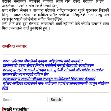
पर्दाको चलचित्र ज्यानको बाजीको लागि गीत रेकर्ड गराएकी थिइन् ।
अहिलेसम्म उनले ८ गीत रेकर्ड गरेकी छिन् ।
छन्द कविता लेखन र वाचनमा प्रेक्षाले राष्ट्रियस्तरमा थुप्रै पुरस्कार जितेकी
छिन् । काठमाडौंमा १० वर्षदेखि संगीत प्रशिक्षण लिइरहेकी उनी आफू पनि
नागार्जुन भ्याली एकेडेमीमा संगीत सिकाउँछिन् ।
उनी सानै छँदा बुवा चेतनाथ लम्सालले अर्की श्रीमती विहे गरेपछि उनलाई आमा
मिरा लम्सालले एक्लै हुर्काएकी हुन् ।
सम्बन्धित समाचार
बक्स अफिसमा गौथलीको दबदबा, अहिलेसम्म कति कमायो ?
ढल्केबरको ट्रमा सेन्टर निर्माण नरोकिने मन्त्री मेहताको स्पष्टीकरण
परराष्ट्रमन्त्री खनालले संसदमा भने- सुगौली सन्धिको औपचारिक दस्ताबेज
सरकारसँग भए नभएको यकिन छैन
प्रधानमन्त्री शाहसँग चीनका राजदूत माओमिङको शिष्टाचार भेटवार्ता
सांसद आशिका तामाङको माग- नदीजन्य पदार्थ उत्खननसम्बन्धी कानुन संशोधन
होस्
Search
for:
भर्खरै प्रकाशित