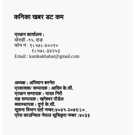
कनिका खबर डट कम
प्रधान कार्यालय :
घोराही -१५, दाङ
फोन नं : ९८५७८-४००९०
९८५७८-३४२५३
Email : kanikakhabar@gmail.com
अध्यक्ष : अभियान बस्नेत
प्रकाशक/ सम्पादक : आदिम के.सी.
प्रधान सम्पादक : यादव गिरी
सह सम्पादक : खगेश्वर पौडेल
व्यवस्थापक : दुर्गा के.सी.
सूचना विभाग दर्ता नम्बर:४०४१-२०७९/८०
,
प्रेस काउन्सिल नेपाल सूचिकृत नम्बर :४०३३