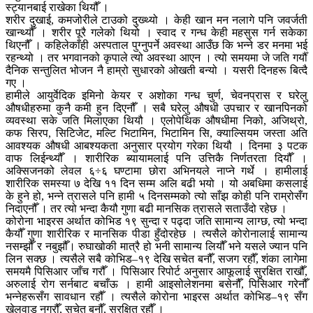
स्ट्यानबाई राखेका थियौँ ।
शरीर दुखाई, कमजोरीले टाउको दुख्थ्यो । केही खान मन नलागे पनि जवर्जती
खान्थ्यौँ । शरीर पूरै गलेको थियो । स्वाद र गन्ध केही महसुस गर्न सकेका
थिएनौँ । कहिलेकाँही अस्पताल पुग्नुपर्ने अवस्था आउँछ कि भन्ने डर मनमा भई
रहन्थ्यो । तर भगवानको कृपाले त्यो अवस्था आएन । त्यो समयमा जे जति गर्यौँ
दैनिक सन्तुलित भोजन नै हाम्रो सुधारको ओखती बन्यो । यसरी दिनहरू बित्दै
गए ।
हामीले आयुर्वेदिक इमिनो केयर र अशोका गन्ध चुर्ण, चेवनप्रास र घरेलु
औषधीहरुमा कुनै कमी हुन दिएनौँ । सबै घरेलु औषधी उपचार र खानपिनको
व्यवस्था सके जति मिलाएका थियौ । एलोपेथिक औषधीमा निको, अजिथ्रो,
कफ सिरप, सिटिजेट, मल्टि भिटामिन, भिटामिन सि, क्याल्सियम जस्ता अति
आवश्यक औषधी आबश्यकता अनुसार प्रयोग गरेका थियौ । दिनमा ३ पटक
वाफ लिईन्थ्यौँ । शारीरिक ब्यायामलाई पनि उत्तिकै निर्णतरता दियौँ ।
अक्सिजनको लेवल ६÷६ घण्टामा छोरा अभिनयले नाप्ने गर्थे । हामीलाई
शारीरिक समस्या ७ देखि ११ दिन सम्म अलि बढी भयो । यो अबधिमा कसलाई
के हुने हो, भन्ने त्रासले पनि हामी ५ दिनसम्मको त्यो साँझ कोही पनि राम्रोसँग
निदाएनौँ । तर त्यो भन्दा कैयौ गुणा बढी मानसिक त्रासले सताउँदो रहेछ ।
कोरोना भाइरस अर्थात कोभिड १९ सुन्दा र पढ्दा जति सामान्य लाग्छ, त्यो भन्दा
कैयौँ गुणा शारीरिक र मानसिक पीडा हुँदोरहेछ । त्यसैले कोरोनालाई सामान्य
नसम्झौँ र नबुझौँ। रुघाखोकी मात्रै हो भनी सामान्य लियौँ भने यसले ज्यान पनि
लिन सक्छ । त्यसैले सबै कोभिड–१९ देखि सचेत बनौँ, सजग रहौँ, शंका लागेमा
समयमै पिसिआर जाँच गरौँ । पिसिआर रिपोर्ट अनुसार आफूलाई सुरक्षित राखौँ,
अरुलाई रोग सर्नबाट बचाँऊ । हामी आइसोलेशनमा बसेनौँ, पिसिआर गरेनौँ
भन्नेहरूसँग सावधान रहौँ । त्यसैले कोरोना भाइरस अर्थात कोभिड–१९ सँग
खेलवाड नगरौँ, सचेत बनौँ, सुरक्षित रहौँ ।