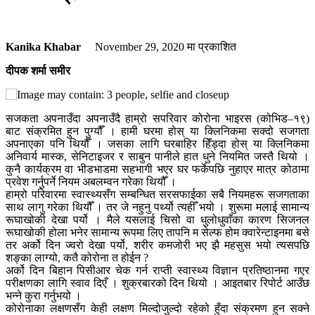
Kanika Khabar
November 29, 2020
मा प्रकाशित
दीपक शर्मा समीर
सजकता अपनाउँदा अपनाउँदै हाम्रो सपरिवार कोरोना भाइरस (कोभिड–१९)
बाट संक्रमित हुन पुग्यौँ । हामी घरमा होस् या क्लिनिकमा सक्दो सजगता
अपनाएका पनि थियौँ । जसका लागि घरबाहिर हिँड्दा होस् या क्लिनिकमा
अनिवार्य मास्क, सेनिटाइजर र साबुन पानीले हात धुने नियमित जस्तै थियो ।
कुनै कार्यक्रम वा भीडभाडमा सहभागी भएर घर फर्केपछि नुहाएर मात्र कोठामा
प्रवेश गर्नुपर्ने नियम अबलम्वन गरेका थियौँ ।
हाम्रो परिवारमा स्वास्थ्यसँग सम्बन्धित सरसफाईका सबै नियमहरू सजगताका
साथ लागु गरेका थियौँ । तर जे नहुनु पर्थ्यो त्यहीँ भयो । शुरूमा मलाई सामान्य
रूघाखोकी देखा पर्यो । मैले यसलाई चिसो वा धुलोधुवाँका कारण सिजनल
रूघाखोकी होला भनेर सामान्य रूपमा लिए तापनि म सेल्फ होम क्वारेन्टाइनमा बसे
तर अर्को दिन ज्वरो देखा पर्यो, शरीर कमजोरी भए झै महसुस भयो त्यसपछि
शङ्का लाग्यो, कतै कोरोना त होईन ?
अर्को दिन बिहान पिसीआर चेक गर्न राप्ती स्वास्थ्य विज्ञान प्रतिष्ठानमा गएर
परीक्षणका लागि स्वाव दिएँ । शुक्रबारको दिन थियो । आइतबार रिपोर्ट आउँछ
भन्ने कुरा गर्नुभयो ।
कोरोनाका लक्षणसँग केही लक्षण मिल्दोजुल्दो रहेको हुँदा संक्रमण हुन सक्ने