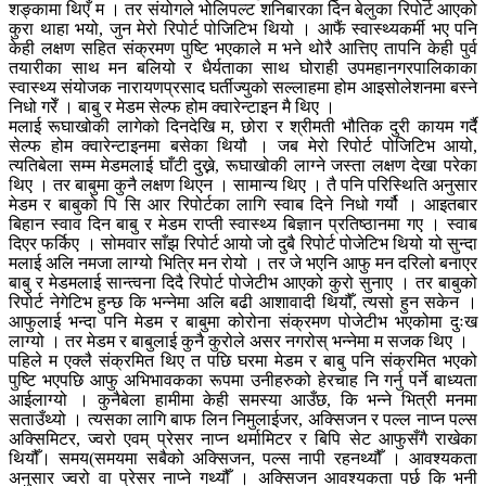
शङ्कामा थिएँ म । तर संयोगले भोलिपल्ट शनिबारका दिन बेलुका रिपोर्ट आएको
कुरा थाहा भयो, जुन मेरो रिपोर्ट पोजिटिभ थियो । आफैं स्वास्थ्यकर्मी भए पनि
केही लक्षण सहित संक्रमण पुष्टि भएकाले म भने थोरै आत्तिए तापनि केही पुर्व
तयारीका साथ मन बलियो र धैर्यताका साथ घोराही उपमहानगरपालिकाका
स्वास्थ्य संयोजक नारायणप्रसाद घर्तीज्युको सल्लाहमा होम आइसोलेशनमा बस्ने
निधो गरेँ । बाबु र मेडम सेल्फ होम क्वारेन्टाइन मै थिए ।
मलाई रूघाखोकी लागेको दिनदेखि म, छोरा र श्रीमती भौतिक दुरी कायम गर्दै
सेल्फ होम क्वारेन्टाइनमा बसेका थियौ । जब मेरो रिपोर्ट पोजिटिभ आयो,
त्यतिबेला सम्म मेडमलाई घाँटी दुख्ने, रूघाखोकी लाग्ने जस्ता लक्षण देखा परेका
थिए । तर बाबुमा कुनै लक्षण थिएन । सामान्य थिए । तै पनि परिस्थिति अनुसार
मेडम र बाबुको पि सि आर रिपोर्टका लागि स्वाब दिने निधो गर्यौ । आइतबार
बिहान स्वाव दिन बाबु र मेडम राप्ती स्वास्थ्य बिज्ञान प्रतिष्ठानमा गए । स्वाब
दिएर फर्किए । सोमवार साँझ रिपोर्ट आयो जो दुबै रिपोर्ट पोजेटिभ थियो यो सुन्दा
मलाई अलि नमजा लाग्यो भित्रि मन रोयो । तर जे भएनि आफु मन दरिलो बनाएर
बाबु र मेडमलाई सान्त्वना दिदै रिपोर्ट पोजेटीभ आएको कुरो सुनाए । तर बाबुको
रिपोर्ट नेगेटिभ हुन्छ कि भन्नेमा अलि बढी आशावादी थियौँ, त्यसो हुन सकेन ।
आफुलाई भन्दा पनि मेडम र बाबुमा कोरोना संक्रमण पोजेटीभ भएकोमा दुःख
लाग्यो । तर मेडम र बाबुलाई कुनै कुरोले असर नगरोस् भन्नेमा म सजक थिए ।
पहिले म एक्लै संक्रमित थिए त पछि घरमा मेडम र बाबु पनि संक्रमित भएको
पुष्टि भएपछि आफु अभिभावकका रूपमा उनीहरुको हेरचाह नि गर्नु पर्ने बाध्यता
आईलाग्यो । कुनैबेला हामीमा केही समस्या आउँछ, कि भन्ने भित्री मनमा
सताउँथ्यो । त्यसका लागि बाफ लिन निमुलाईजर, अक्सिजन र पल्ल नाप्न पल्स
अक्सिमिटर, ज्वरो एवम् प्रेसर नाप्न थर्मामिटर र बिपि सेट आफुसँगै राखेका
थियौँ। समय(समयमा सबैको अक्सिजन, पल्स नापी रहनथ्यौँ । आवश्यकता
अनुसार ज्वरो वा प्रेसर नाप्ने गथ्यौँ । अक्सिजन आवश्यकता पर्छ कि भनी