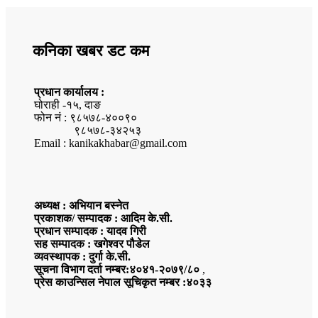
कनिका खबर डट कम
प्रधान कार्यालय :
घोराही -१५, दाङ
फोन नं : ९८५७८-४००९०
९८५७८-३४२५३
Email : kanikakhabar@gmail.com
अध्यक्ष : अभियान बस्नेत
प्रकाशक/ सम्पादक : आदिम के.सी.
प्रधान सम्पादक : यादव गिरी
सह सम्पादक : खगेश्वर पौडेल
व्यवस्थापक : दुर्गा के.सी.
सूचना विभाग दर्ता नम्बर:४०४१-२०७९/८०
,
प्रेस काउन्सिल नेपाल सूचिकृत नम्बर :४०३३