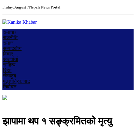
Friday, August 7
Nepali News Portal
समाचार
राजनीति
समाज
सम्पादकीय
विचार
अन्तर्वार्ता
साहित्य
शिक्षा
खेलकुद
पत्रपत्रिकाबाट
निर्वाचन
झापामा थप १ सङ्क्रमितको मृत्यु