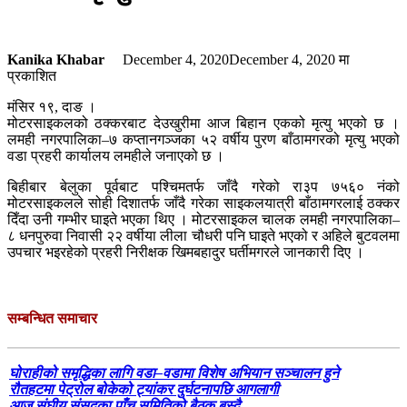
Kanika Khabar
December 4, 2020
December 4, 2020
मा
प्रकाशित
मंसिर १९, दाङ ।
मोटरसाइकलको ठक्करबाट देउखुरीमा आज बिहान एकको मृत्यु भएको छ ।
लमही नगरपालिका–७ कप्तानगञ्जका ५२ वर्षीय पुरण बाँठामगरको मृत्यु भएको
वडा प्रहरी कार्यालय लमहीले जनाएको छ ।
बिहीबार बेलुका पूर्वबाट पश्चिमतर्फ जाँदै गरेको रा३प ७५६० नंको
मोटरसाइकलले सोही दिशातर्फ जाँदै गरेका साइकलयात्री बाँठामगरलाई ठक्कर
दिँदा उनी गम्भीर घाइते भएका थिए । मोटरसाइकल चालक लमही नगरपालिका–
८ धनपुरुवा निवासी २२ वर्षीया लीला चौधरी पनि घाइते भएको र अहिले बुटवलमा
उपचार भइरहेको प्रहरी निरीक्षक खिमबहादुर घर्तीमगरले जानकारी दिए ।
सम्बन्धित समाचार
घोराहीको समृद्धिका लागि वडा–वडामा विशेष अभियान सञ्चालन हुने
रौतहटमा पेट्रोल बोकेको ट्यांकर दुर्घटनापछि आगलागी
आज संघीय संसदका पाँच समितिको बैठक बस्दै