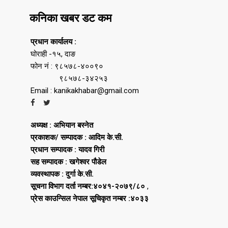
कनिका खबर डट कम
प्रधान कार्यालय :
घोराही -१५, दाङ
फोन नं : ९८५७८-४००९०
९८५७८-३४२५३
Email : kanikakhabar@gmail.com
अध्यक्ष : अभियान बस्नेत
प्रकाशक/ सम्पादक : आदिम के.सी.
प्रधान सम्पादक : यादव गिरी
सह सम्पादक : खगेश्वर पौडेल
व्यवस्थापक : दुर्गा के.सी.
सूचना विभाग दर्ता नम्बर:४०४१-२०७९/८०
,
प्रेस काउन्सिल नेपाल सूचिकृत नम्बर :४०३३