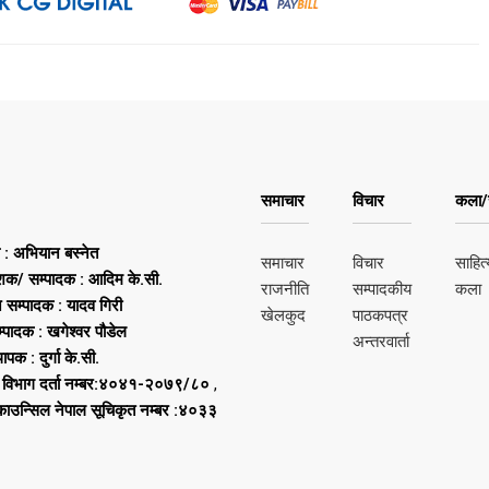
समाचार
विचार
कला/स
ष : अभियान बस्नेत
समाचार
विचार
साहित्
शक/ सम्पादक : आदिम के.सी.
राजनीति
सम्पादकीय
कला
न सम्पादक : यादव गिरी
खेलकुद
पाठकपत्र
्पादक : खगेश्वर पौडेल
अन्तरवार्ता
थापक : दुर्गा के.सी.
 विभाग दर्ता नम्बर:४०४१-२०७९/८०
,
 काउन्सिल नेपाल सूचिकृत नम्बर :४०३३