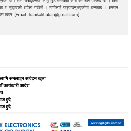
रिका हो । हामी तपाईंहरूका सामु छुटै महत्वको साथ समाचार पस्कदै छौँँ । हामी
ाह र सुझावको अपेक्षा गर्दछौं । हामीलाई पछ्याउनुभएकोमा धन्यवाद । हरपल
निका खबर [Email : kanikakhabar@gmail.com]
का लागि अनलाइन आवेदन खुला
याँ कार्यकारी आदेश
ृत
ज हुदै
ज हुदै