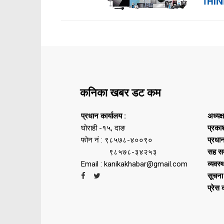
कनिका खबर डट कम
प्रधान कार्यालय :
अध्यक्
घोराही -१५, दाङ
प्रका
फोन नं : ९८५७८-४००९०
प्रधा
९८५७८-३४२५३
सह सम
Email : kanikakhabar@gmail.com
व्यवस्
सूचना
प्रेस