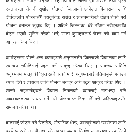
कार्यक्रममा नेपाल पत्रकार महासंघ दाङ शाखा पूर्व अध्यक्ष तथा प्रेस
स्वतन्त्रता सेनानी सुशील गौतमले जिल्लाको एकीकृत विकासका लागि
दीर्घकालीन योजनासँगै प्राकृतिक स्रोत र साधनमाथिको दोहन रोक्ने गरी
योजना बनाउन सुझाव दिए । अहिले जिल्लाका धेरै ठाँउमा नदीहरुमाथि
दोहन भएको सुनिने गरेको भन्दै यस्ता कुराहरुलाई रोक्ने गरी काम गर्न
आग्रह गरेका थिए ।
कार्यक्रममा बोल्ने अन्य बक्ताहरुले अनुगमनसँगै जिल्लाको विकासका लागि
समन्वय समितिलाई पहल गर्न आग्रह गरेका थिए । समन्वय समिति
अनुगमनमा मात्र केन्द्रित रहने गरेको भन्दै अनुगमनलाई नतिजामुखी बनाउन
ध्यान दिने र त्यसका लागि योजना बनाएर अघि बढ्न आग्रह गरेका थिए ।
त्यस्तै सहभागीहरुले विकास निर्माणको कामलाई मागभन्दा पनि
आवश्यकताका आधार गर्ने गरी योजना प्लानिङ गर्ने गरी पालिकाहरुसँग
समन्वय गरेका थिए ।
दाङलाई जोड्ने गरी रिङरोड, औद्योगिक क्षेत्र, जलस्रोतको उपयोगका लागि
बबई, ग्वारखोला नदी तथा खोलाहरुमा ड्याम्म निर्माण, कला तथा संस्कृतिको