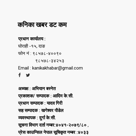
कनिका खबर डट कम
प्रधान कार्यालय :
घोराही -१५, दाङ
फोन नं : ९८५७८-४००९०
९८५७८-३४२५३
Email : kanikakhabar@gmail.com
अध्यक्ष : अभियान बस्नेत
प्रकाशक/ सम्पादक : आदिम के.सी.
प्रधान सम्पादक : यादव गिरी
सह सम्पादक : खगेश्वर पौडेल
व्यवस्थापक : दुर्गा के.सी.
सूचना विभाग दर्ता नम्बर:४०४१-२०७९/८०
,
प्रेस काउन्सिल नेपाल सूचिकृत नम्बर :४०३३