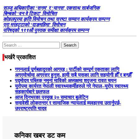
सञ्जु अधिकारीका ‘सनम’ र ‘मानस’ एकसाथ सार्बजनिक
बिम्बको ‘वन वे टिकट’ विमोचित
कोहलपुरमा कृति विमोचन तथा स्रष्टा सम्मान कार्यक्रम सम्पन्न
प्रा मरहट्टाको ‘दाङमहिमा’ विमोचन
परिषद्को १९९औ पुस्तक समीक्षा कार्यक्रम सम्पन्न
Search
for:
भर्खरै प्रकाशित
गगनलाई पूर्णबहादुरको आग्रह : पार्टीको सम्पूर्ण एकताका लागि
अग्रमोर्चामा अग्रसर हुनुस, हामी सबै यसका लागि सहयोगी हौँ र बन्छौँ
पद्मोदय पब्लिक नमुना माविको अध्यक्षमा श्रृजना रावत चयन
युरोपमा कार्यरत नेपाली स्वास्थ्यकर्मीहरुले गरे नेपाल–युरोप स्वास्थ्य
सहकार्यबारे छलफल
आज दिनभरका प्रमुख २० समाचार बुलेटिन
समावेशी लोकतन्त्र र सामाजिक न्यायलाई व्यवहारमा उतार्नुपर्छ-
उपराष्ट्रपति यादव
कनिका खबर डट कम