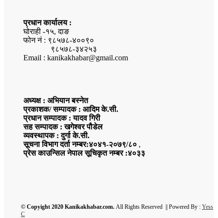
प्रधान कार्यालय :
घोराही -१५, दाङ
फोन नं : ९८५७८-४००९०
९८५७८-३४२५३
Email : kanikakhabar@gmail.com
अध्यक्ष : अभियान बस्नेत
प्रकाशक/ सम्पादक : आदिम के.सी.
प्रधान सम्पादक : यादव गिरी
सह सम्पादक : खगेश्वर पौडेल
व्यवस्थापक : दुर्गा के.सी.
सूचना विभाग दर्ता नम्बर:४०४१-२०७९/८०
,
प्रेस काउन्सिल नेपाल सूचिकृत नम्बर :४०३३
© Copyight 2020 Kanikakhabar.com.
All Rights Reserved || Powered By :
Yess
C