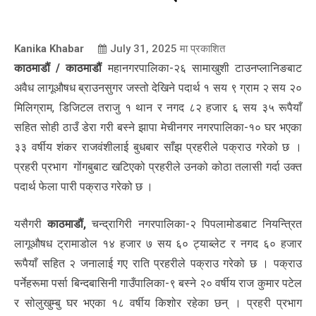
Kanika Khabar
July 31, 2025
मा प्रकाशित
काठमाडौं / काठमाडौं
महानगरपालिका-२६ सामाखुशी टाउनप्लानिङबाट
अवैध लागूऔषध ब्राउनसुगर जस्तो देखिने पदार्थ १ सय ९ ग्राम २ सय २०
मिलिग्राम, डिजिटल तराजु १ थान र नगद ८२ हजार ६ सय ३५ रूपैयाँ
सहित सोही ठाउँ डेरा गरी बस्ने झापा मेचीनगर नगरपालिका-१० घर भएका
३३ वर्षीय शंकर राजवंशीलाई बुधबार साँझ प्रहरीले पक्राउ गरेको छ ।
प्रहरी प्रभाग गोंगबुबाट खटिएको प्रहरीले उनको कोठा तलासी गर्दा उक्त
पदार्थ फेला पारी पक्राउ गरेको छ ।
यसैगरी
काठमाडौं,
चन्द्रागिरी नगरपालिका-२ पिपलामोडबाट नियन्त्रित
लागूऔषध ट्रामाडोल १४ हजार ७ सय ६० ट्याब्लेट र नगद ६० हजार
रूपैयाँ सहित २ जनालाई गए राति प्रहरीले पक्राउ गरेको छ । पक्राउ
पर्नेहरूमा पर्सा बिन्दबासिनी गाउँपालिका-९ बस्ने २० वर्षीय राज कुमार पटेल
र सोलुखुम्बु घर भएका १८ वर्षीय किशोर रहेका छन् । प्रहरी प्रभाग