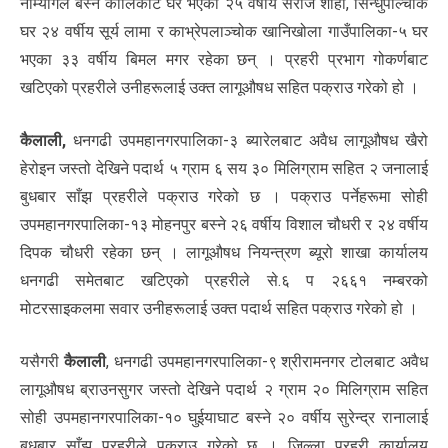
नाम्यागेल बस्ने कालिकोट घर भएका २५ वर्षीय सरोज शाही, सिन्धुपाल्चोक
घर २४ वर्षीय सूर्य लामा र काभ्रेपलाञ्चोक खानिखोला गाउँपालिका-५ घर
भएका ३३ वर्षीय बिमल मगर रहेका छन् । प्रहरी प्रभाग गोकर्णबाट
खटिएको प्रहरीले उनीहरूलाई उक्त लागूऔषध सहित पक्राउ गरेको हो ।
कैलाली,
धनगढी उपमहानगरपालिका-३ ब्यारेलबाट अवैध लागूऔषध खैरो
हेरोइन जस्तो देखिने पदार्थ ५ ग्राम ६ सय ३० मिलिग्राम सहित २ जनालाई
बुधबार साँझ प्रहरीले पक्राउ गरेको छ । पक्राउ पर्नेहरूमा सोही
उपमहानगरपालिका-१३ मोहनपुर बस्ने २६ वर्षीय विशाल चौधरी र २४ वर्षीय
दिपक चौधरी रहेका छन् । लागूऔषध नियन्त्रण ब्यूरो शाखा कार्यालय
धनगढी समेतबाट खटिएको प्रहरीले से.६ प २६६१ नम्बरको
मोटरसाइकलमा सवार उनीहरूलाई उक्त पदार्थ सहित पक्राउ गरेको हो ।
यसैगरी
कैलाली
, धनगढी उपमहानगरपालिका-९ श्रीरामनगर टोलबाट अवैध
लागूऔषध ब्राउनसुगर जस्तो देखिने पदार्थ २ ग्राम २० मिलिग्राम सहित
सोही उपमहानगरपालिका-१० घुईयाघाट बस्ने २० वर्षीय सुरेन्द्र रानालाई
बुधबार साँझ प्रहरीले पक्राउ गरेको छ । जिल्ला प्रहरी कार्यालय