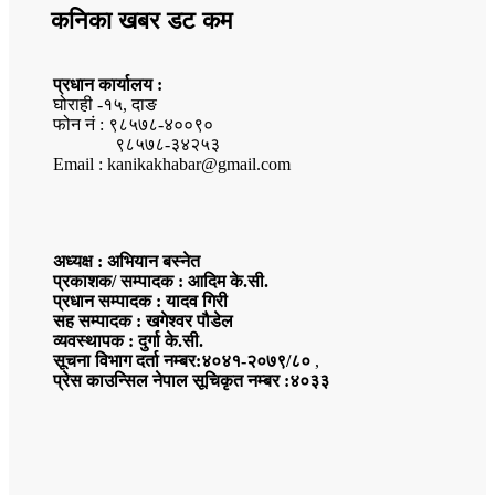
कनिका खबर डट कम
प्रधान कार्यालय :
घोराही -१५, दाङ
फोन नं : ९८५७८-४००९०
९८५७८-३४२५३
Email : kanikakhabar@gmail.com
अध्यक्ष : अभियान बस्नेत
प्रकाशक/ सम्पादक : आदिम के.सी.
प्रधान सम्पादक : यादव गिरी
सह सम्पादक : खगेश्वर पौडेल
व्यवस्थापक : दुर्गा के.सी.
सूचना विभाग दर्ता नम्बर:४०४१-२०७९/८०
,
प्रेस काउन्सिल नेपाल सूचिकृत नम्बर :४०३३