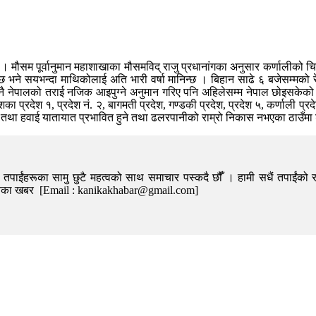
छन् । मौसम पूर्वानुमान महाशाखाका मौसमविद् राजु प्रधानांगका अनुसार कर्णालीक
्छ भने सयभन्दा माथिकोलाई अति भारी वर्षा मानिन्छ । बिहान साढे ६ बजेसम्मको
ति नै नेपालको तराई नजिक आइपुग्ने अनुमान गरिए पनि अहिलेसम्म नेपाल छोइसकेको छ
प्रदेश १, प्रदेश नं. २, बागमती प्रदेश, गण्डकी प्रदेश, प्रदेश ५, कर्णाली प्रदे
े, सडक तथा हवाई यातायात प्रभावित हुने तथा ढलरपानीको राम्रो निकास नभएका ठाउ
पाईंहरूका सामु छुटै महत्वको साथ समाचार पस्कदै छौँँ । हामी सधैं तपाईंको र
निका खबर [Email : kanikakhabar@gmail.com]