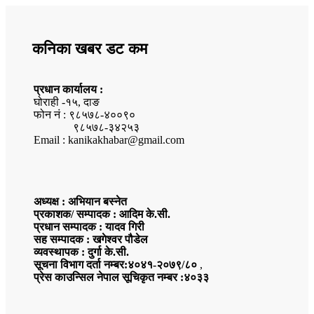
कनिका खबर डट कम
प्रधान कार्यालय :
घोराही -१५, दाङ
फोन नं : ९८५७८-४००९०
९८५७८-३४२५३
Email : kanikakhabar@gmail.com
अध्यक्ष : अभियान बस्नेत
प्रकाशक/ सम्पादक : आदिम के.सी.
प्रधान सम्पादक : यादव गिरी
सह सम्पादक : खगेश्वर पौडेल
व्यवस्थापक : दुर्गा के.सी.
सूचना विभाग दर्ता नम्बर:४०४१-२०७९/८०
,
प्रेस काउन्सिल नेपाल सूचिकृत नम्बर :४०३३