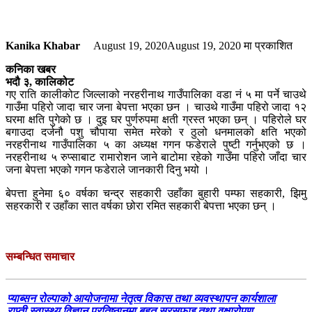
Kanika Khabar
August 19, 2020
August 19, 2020
मा प्रकाशित
कनिका खबर
भदौ ३, कालिकोट
गए राति कालीकोट जिल्लाको नरहरीनाथ गाउँपालिका वडा नं ५ मा पर्ने चाउथे
गाउँमा पहिरो जादा चार जना बेपत्ता भएका छन । चाउथे गाउँमा पहिरो जादा १२
घरमा क्षति पुगेको छ । दुइ घर पुर्णरुपमा क्षती ग्रस्त भएका छन् । पहिरोले घर
बगाउदा दर्जनौ पशु चौपाया समेत मरेको र ठुलो धनमालको क्षति भएको
नरहरीनाथ गाउँपालिका ५ का अध्यक्ष गगन फडेराले पुष्टी गर्नुभएको छ ।
नरहरीनाथ ५ रुप्साबाट रामारोशन जाने बाटोमा रहेको गाउँमा पहिरो जाँदा चार
जना बेपत्ता भएको गगन फडेराले जानकारी दिनु भयो ।
बेपत्ता हुनेमा ६० वर्षका चन्द्र सहकारी उहाँका बुहारी पम्फा सहकारी, झिमु
सहरकारी र उहाँका सात वर्षका छोरा रमित सहकारी बेपत्ता भएका छन् ।
सम्बन्धित समाचार
प्याब्सन रोल्पाको आयोजनामा नेतृत्व विकास तथा व्यवस्थापन कार्यशाला
राप्ती स्वास्थ्य विज्ञान प्रतिष्ठानमा बृहत सरसफाइ तथा वृक्षारोपण