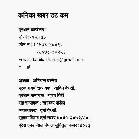
कनिका खबर डट कम
प्रधान कार्यालय :
घोराही -१५, दाङ
फोन नं : ९८५७८-४००९०
९८५७८-३४२५३
Email : kanikakhabar@gmail.com
अध्यक्ष : अभियान बस्नेत
प्रकाशक/ सम्पादक : आदिम के.सी.
प्रधान सम्पादक : यादव गिरी
सह सम्पादक : खगेश्वर पौडेल
व्यवस्थापक : दुर्गा के.सी.
सूचना विभाग दर्ता नम्बर:४०४१-२०७९/८०
,
प्रेस काउन्सिल नेपाल सूचिकृत नम्बर :४०३३