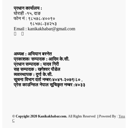
प्रधान कार्यालय :
घोराही -१५, दाङ
फोन नं : ९८५७८-४००९०
९८५७८-३४२५३
Email : kanikakhabar@gmail.com
अध्यक्ष : अभियान बस्नेत
प्रकाशक/ सम्पादक : आदिम के.सी.
प्रधान सम्पादक : यादव गिरी
सह सम्पादक : खगेश्वर पौडेल
व्यवस्थापक : दुर्गा के.सी.
सूचना विभाग दर्ता नम्बर:४०४१-२०७९/८०
,
प्रेस काउन्सिल नेपाल सूचिकृत नम्बर :४०३३
© Copyight 2020 Kanikakhabar.com.
All Rights Reserved || Powered By :
Yess
C