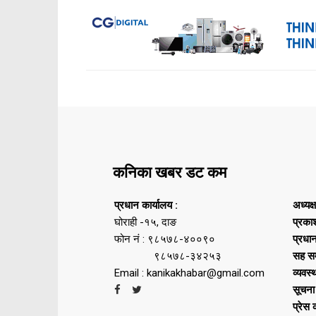
कनिका खबर डट कम
प्रधान कार्यालय :
अध्यक्
घोराही -१५, दाङ
प्रका
फोन नं : ९८५७८-४००९०
प्रधा
९८५७८-३४२५३
सह सम
Email : kanikakhabar@gmail.com
व्यवस्
सूचना
प्रेस