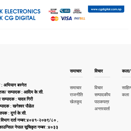
समाचार
विचार
कला/स
ष : अभियान बस्नेत
समाचार
विचार
साहित्
शक/ सम्पादक : आदिम के.सी.
राजनीति
सम्पादकीय
कला
न सम्पादक : यादव गिरी
खेलकुद
पाठकपत्र
्पादक : खगेश्वर पौडेल
अन्तरवार्ता
थापक : दुर्गा के.सी.
 विभाग दर्ता नम्बर:४०४१-२०७९/८०
,
 काउन्सिल नेपाल सूचिकृत नम्बर :४०३३