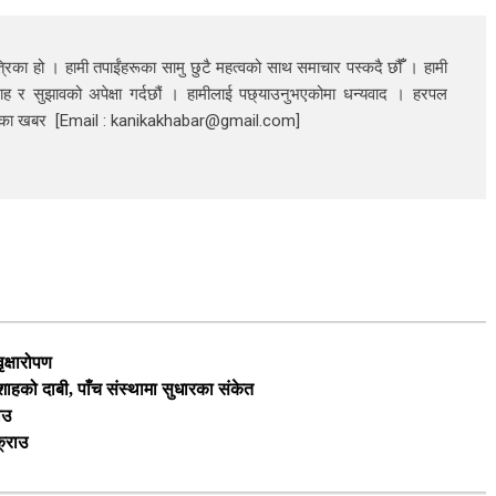
रिका हो । हामी तपाईंहरूका सामु छुटै महत्वको साथ समाचार पस्कदै छौँँ । हामी
ाह र सुझावको अपेक्षा गर्दछौं । हामीलाई पछ्याउनुभएकोमा धन्यवाद । हरपल
निका खबर [Email : kanikakhabar@gmail.com]
ृक्षारोपण
ी शाहको दाबी, पाँच संस्थामा सुधारका संकेत
ाउ
क्राउ