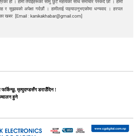
रिका हो । हामी तपाईंहरूका सामु छुटै महत्वको साथ समाचार पस्कदै छौँँ । हामी
ाह र सुझावको अपेक्षा गर्दछौं । हामीलाई पछ्याउनुभएकोमा धन्यवाद । हरपल
निका खबर [Email : kanikakhabar@gmail.com]
र्किन्छु, मृत्युदण्डसँग डराउँदिन !
्चालन हुने