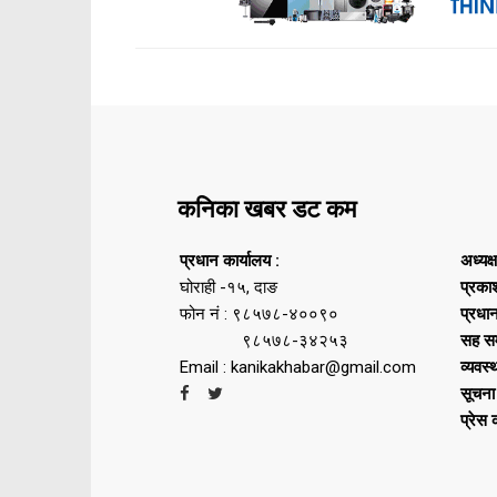
कनिका खबर डट कम
प्रधान कार्यालय :
अध्यक्
घोराही -१५, दाङ
प्रका
फोन नं : ९८५७८-४००९०
प्रधा
९८५७८-३४२५३
सह सम
Email : kanikakhabar@gmail.com
व्यवस्
सूचना
प्रेस