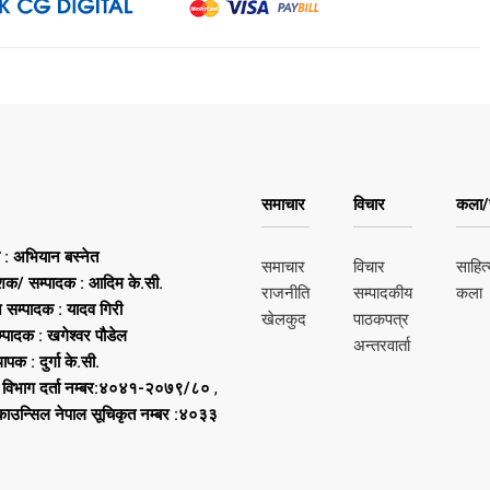
समाचार
विचार
कला/स
ष : अभियान बस्नेत
समाचार
विचार
साहित्
शक/ सम्पादक : आदिम के.सी.
राजनीति
सम्पादकीय
कला
न सम्पादक : यादव गिरी
खेलकुद
पाठकपत्र
्पादक : खगेश्वर पौडेल
अन्तरवार्ता
थापक : दुर्गा के.सी.
 विभाग दर्ता नम्बर:४०४१-२०७९/८०
,
 काउन्सिल नेपाल सूचिकृत नम्बर :४०३३