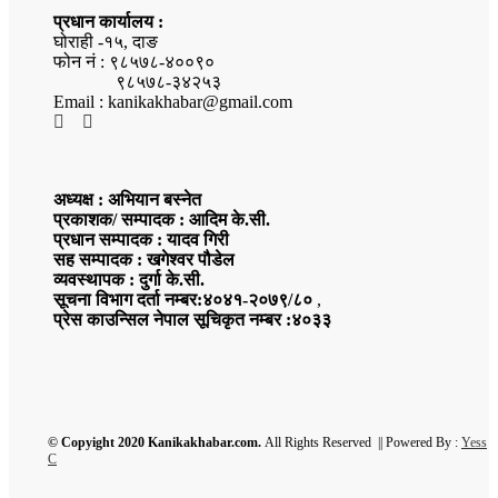
प्रधान कार्यालय :
घोराही -१५, दाङ
फोन नं : ९८५७८-४००९०
९८५७८-३४२५३
Email : kanikakhabar@gmail.com
अध्यक्ष : अभियान बस्नेत
प्रकाशक/ सम्पादक : आदिम के.सी.
प्रधान सम्पादक : यादव गिरी
सह सम्पादक : खगेश्वर पौडेल
व्यवस्थापक : दुर्गा के.सी.
सूचना विभाग दर्ता नम्बर:४०४१-२०७९/८०
,
प्रेस काउन्सिल नेपाल सूचिकृत नम्बर :४०३३
© Copyight 2020 Kanikakhabar.com.
All Rights Reserved || Powered By :
Yess
C