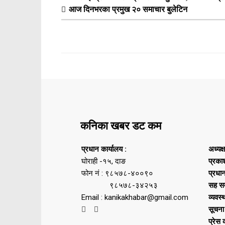
आज दिनभरका प्रमुख २० समाचार बुलेटिन
कनिका खबर डट कम
प्रधान कार्यालय :
अध्यक्
घोराही -१५, दाङ
प्रका
फोन नं : ९८५७८-४००९०
प्रधा
९८५७८-३४२५३
सह सम
Email : kanikakhabar@gmail.com
व्यवस्
सूचना
प्रेस