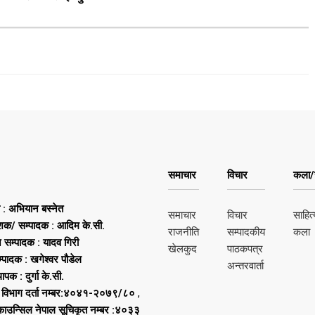
समाचार
विचार
कला/स
ष : अभियान बस्नेत
समाचार
विचार
साहित्
शक/ सम्पादक : आदिम के.सी.
राजनीति
सम्पादकीय
कला
न सम्पादक : यादव गिरी
खेलकुद
पाठकपत्र
्पादक : खगेश्वर पौडेल
अन्तरवार्ता
थापक : दुर्गा के.सी.
 विभाग दर्ता नम्बर:४०४१-२०७९/८०
,
 काउन्सिल नेपाल सूचिकृत नम्बर :४०३३