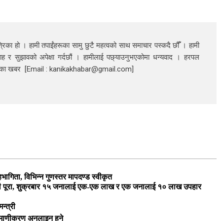
रिका हो । हामी तपाईंहरूका सामु छुटै महत्वको साथ समाचार पस्कदै छौँँ । हामी
ाह र सुझावको अपेक्षा गर्दछौं । हामीलाई पछ्याउनुभएकोमा धन्यवाद । हरपल
निका खबर [Email : kanikakhabar@gmail.com]
ागिता, विभिन्न गुणस्तर मापदण्ड स्वीकृत
ारी पूरा, शुक्रबार १५ जनालाई एक-एक लाख र एक जनालाई १० लाख उपहार
न्त्री
रमाणीकरण अनलाइन हुने