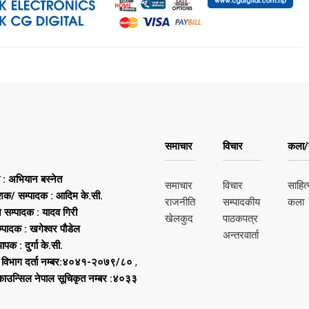
समाचार
विचार
कला/स
ष : अभियान बस्नेत
समाचार
विचार
साहित्
शक/ सम्पादक : आदिम के.सी.
राजनीति
सम्पादकीय
कला
न सम्पादक : यादव गिरी
खेलकुद
पाठकपत्र
्पादक : खगेश्वर पौडेल
अन्तरवार्ता
थापक : दुर्गा के.सी.
 विभाग दर्ता नम्बर:४०४१-२०७९/८०
,
 काउन्सिल नेपाल सूचिकृत नम्बर :४०३३