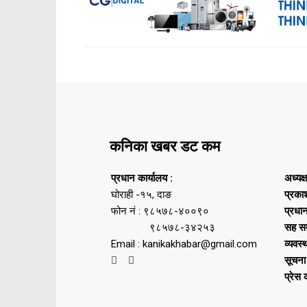
कनिका खबर डट कम
प्रधान कार्यालय :
अध्यक्
घोराही -१५, दाङ
प्रका
फोन नं : ९८५७८-४००९०
प्रधा
९८५७८-३४२५३
सह सम
Email : kanikakhabar@gmail.com
व्यवस्
सूचना
प्रेस