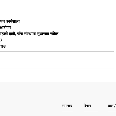
ापन कार्यशाला
क्षारोपण
 शाहको दाबी, पाँच संस्थामा सुधारका संकेत
उ
्राउ
समाचार
विचार
कला/स