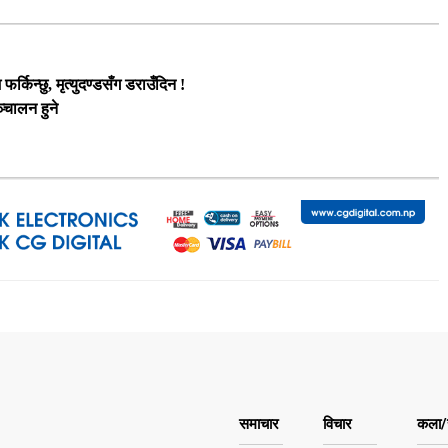
र्किन्छु, मृत्युदण्डसँग डराउँदिन !
्चालन हुने
समाचार
विचार
कला/स