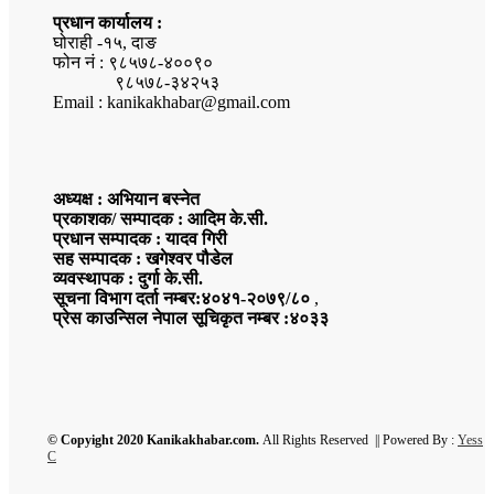
प्रधान कार्यालय :
घोराही -१५, दाङ
फोन नं : ९८५७८-४००९०
९८५७८-३४२५३
Email : kanikakhabar@gmail.com
अध्यक्ष : अभियान बस्नेत
प्रकाशक/ सम्पादक : आदिम के.सी.
प्रधान सम्पादक : यादव गिरी
सह सम्पादक : खगेश्वर पौडेल
व्यवस्थापक : दुर्गा के.सी.
सूचना विभाग दर्ता नम्बर:४०४१-२०७९/८०
,
प्रेस काउन्सिल नेपाल सूचिकृत नम्बर :४०३३
© Copyight 2020 Kanikakhabar.com.
All Rights Reserved || Powered By :
Yess
C