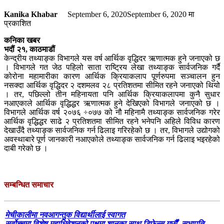
Kanika Khabar
September 6, 2020
September 6, 2020
मा
प्रकाशित
कनिका खबर
भदौं २१, काठमाडौं
केन्द्रीय तथ्याङ्क विभागले यस वर्ष आर्थिक वृद्धिदर ऋणात्मक हुने जनाएको छ
। विभागले गत जेठ पहिलो साता राष्ट्रिय लेखा तथ्याङ्क सार्वजनिक गर्दै
कोरोना महामारीका कारण आर्थिक क्रियाकलाप पूर्णरुपमा सञ्चालन हुन
नसक्दा आर्थिक वृद्धिदर २ दशमलव २८ प्रतिशतमा सीमित रहने जनाएको थियो
। तर, पछिल्लो तीन महिनायता पनि आर्थिक क्रियाकलापमा कुनै सुधार
नआएकाले आर्थिक वृद्धिद्धर ऋणात्मक हुने देखिएको विभागले जनाएको छ ।
विभागले आर्थिक वर्ष २०७६ ÷०७७ को नौ महिनामै तथ्याङ्क सार्वजनिक गरेर
आर्थिक वृद्धिद्धर साढे २ प्रतिशतमा सीमित रहने भनेपनि अहिले विविध कारण
देखाउँदै तथ्याङ्क सार्वजनिक गर्न ढिलाइ गरिरहेको छ । तर, विभागले उद्योगको
अवस्थाबारे पूर्ण जानकारी नआएकोले तथ्याङ्क सार्वजनिक गर्न ढिलाइ भइरहेको
दाबी गरेको छ ।
सम्बन्धित समाचार
मेचीकालीमा नवआगन्तुक विद्यार्थीलाई स्वागत
सर्वोच्चमा विशेष महाधिवेशनको पक्षमा शानका साथ डिफेन्स गर्छौं- सभापति