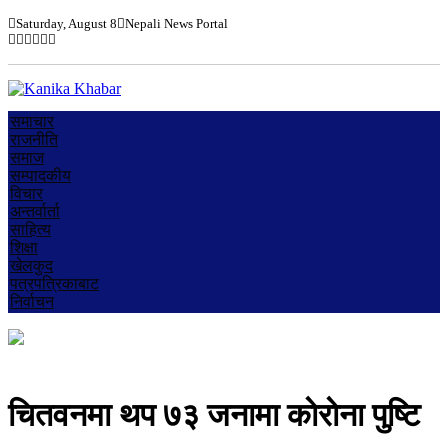
Saturday, August 8
Nepali News Portal
समाचार
राजनीति
समाज
सम्पादकीय
विचार
अन्तर्वार्ता
साहित्य
शिक्षा
खेलकुद
पत्रपत्रिकाबाट
निर्वाचन
चितवनमा थप ७३ जनामा काेराेना पुष्टि