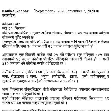
Kanika Khabar
September 7, 2020
September 7, 2020
मा
प्रकाशित
कनिका खवर
भदाै २२, चितवन ।
पछिल्लो अद्यावधिक अनुसार अाज साेमबार चितवनमा थप ७३ जनामा कोरोना
संक्रमण पुष्टि भएको छ ।
भरतपुर अस्पतालमा गरिएको परीक्षणमा ४३ जनामा र चितवन मेडिकल कलेजमा
गरिएको परीक्षणमा ३० जनामा गरी ७३ जनामा कोरोना पुष्टि भएको हो ।
अस्पतालले एक विज्ञप्ती मार्फत भदौ २१ गते परीक्षण शुरु गरिएका ४०५ वटा
स्वाबमध्ये ४३ वटामा कोरोना पोजेटिभ देखिएको जानकारी दिएको हो । यस्तै
३६२ जनाको भने कोरोना नेगेटिभ देखिएको छ ।
नयाँ थपिएका संक्रमित मध्ये ३३ जना चितवनका छन् । यस्तै नवलपुरका ३
जना, रौतहटका २ जना, धनुषा, अर्घाखाँची, झापा, पर्सा, कपिलवस्तु र
सुनसरीका एकएक जना रहेको अस्पतालले जनाएको छ ।
अन्य जिल्लाका संक्रमितहरु बीपी कोइराला मेमोलियल क्यान्सर अस्पतालबाट
स्वाब संकलन गरिएको थियो ।
यस्तै चितवन मेडिकल कलेजको ल्यावमा गरिएको परीक्षणमा चितवनका १९
सहित थप ३० जनामा संक्रमण पुष्टि भएको हो ।