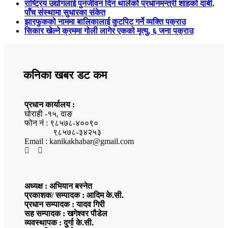
राष्ट्रिय उद्योगलाई पुनर्जीवन दिन थालेको प्रधानमन्त्री शाहको दाबी,
पाँच संस्थामा सुधारका संकेत
झारफुकको नाममा बालिकालाई कुटपिट गर्ने व्यक्ति पक्राउ
सिकार खेल्ने क्रममा गोली लागेर एकको मृत्यु, ६ जना पक्राउ
कनिका खबर डट कम
प्रधान कार्यालय :
घोराही -१५, दाङ
फोन नं : ९८५७८-४००९०
९८५७८-३४२५३
Email : kanikakhabar@gmail.com
अध्यक्ष : अभियान बस्नेत
प्रकाशक/ सम्पादक : आदिम के.सी.
प्रधान सम्पादक : यादव गिरी
सह सम्पादक : खगेश्वर पौडेल
व्यवस्थापक : दुर्गा के.सी.