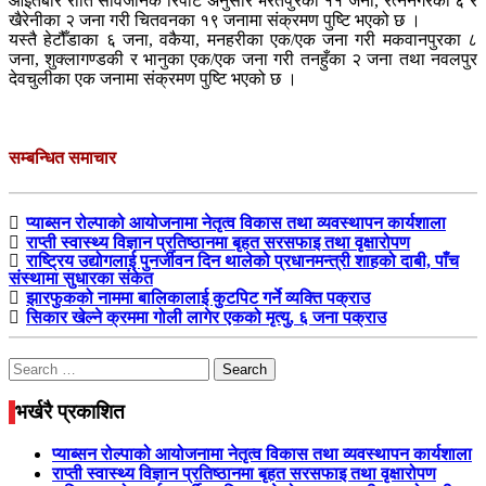
आइतबार राति सार्वजनिक रिपोर्ट अनुसार भरतपुरका ११ जना, रत्ननगरका ६ र
खैरेनीका २ जना गरी चितवनका १९ जनामा संक्रमण पुष्टि भएको छ ।
यस्तै हेटौँडाका ६ जना, वकैया, मनहरीका एक/एक जना गरी मकवानपुरका ८
जना, शुक्लागण्डकी र भानुका एक/एक जना गरी तनहुँका २ जना तथा नवलपुर
देवचुलीका एक जनामा संक्रमण पुष्टि भएको छ ।
सम्बन्धित समाचार
प्याब्सन रोल्पाको आयोजनामा नेतृत्व विकास तथा व्यवस्थापन कार्यशाला
राप्ती स्वास्थ्य विज्ञान प्रतिष्ठानमा बृहत सरसफाइ तथा वृक्षारोपण
राष्ट्रिय उद्योगलाई पुनर्जीवन दिन थालेको प्रधानमन्त्री शाहको दाबी, पाँच
संस्थामा सुधारका संकेत
झारफुकको नाममा बालिकालाई कुटपिट गर्ने व्यक्ति पक्राउ
सिकार खेल्ने क्रममा गोली लागेर एकको मृत्यु, ६ जना पक्राउ
Search
for:
भर्खरै प्रकाशित
प्याब्सन रोल्पाको आयोजनामा नेतृत्व विकास तथा व्यवस्थापन कार्यशाला
राप्ती स्वास्थ्य विज्ञान प्रतिष्ठानमा बृहत सरसफाइ तथा वृक्षारोपण