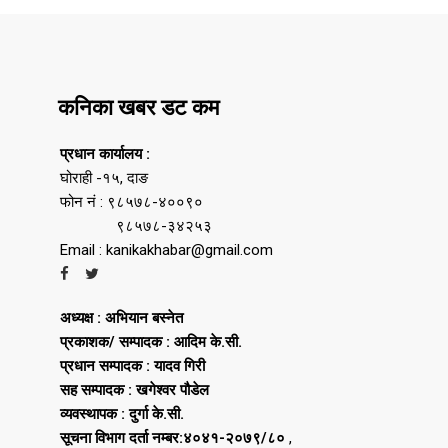
कनिका खबर डट कम
प्रधान कार्यालय :
घोराही -१५, दाङ
फोन नं : ९८५७८-४००९०
९८५७८-३४२५३
Email : kanikakhabar@gmail.com
अध्यक्ष : अभियान बस्नेत
प्रकाशक/ सम्पादक : आदिम के.सी.
प्रधान सम्पादक : यादव गिरी
सह सम्पादक : खगेश्वर पौडेल
व्यवस्थापक : दुर्गा के.सी.
सूचना विभाग दर्ता नम्बर:४०४१-२०७९/८०
,