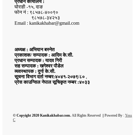
प्रधान कार्यालय :
घोराही -१५, दाङ
फोन नं : ९८५७८-४००९०
९८५७८-३४२५३
Email : kanikakhabar@gmail.com
अध्यक्ष : अभियान बस्नेत
प्रकाशक/ सम्पादक : आदिम के.सी.
प्रधान सम्पादक : यादव गिरी
सह सम्पादक : खगेश्वर पौडेल
व्यवस्थापक : दुर्गा के.सी.
सूचना विभाग दर्ता नम्बर:४०४१-२०७९/८०
,
प्रेस काउन्सिल नेपाल सूचिकृत नम्बर :४०३३
© Copyight 2020 Kanikakhabar.com.
All Rights Reserved || Powered By :
Yess
C