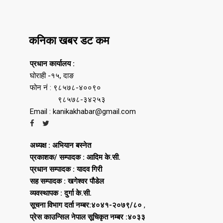
कनिका खबर डट कम
प्रधान कार्यालय :
घोराही -१५, दाङ
फोन नं : ९८५७८-४००९०
९८५७८-३४२५३
Email : kanikakhabar@gmail.com
अध्यक्ष : अभियान बस्नेत
प्रकाशक/ सम्पादक : आदिम के.सी.
प्रधान सम्पादक : यादव गिरी
सह सम्पादक : खगेश्वर पौडेल
व्यवस्थापक : दुर्गा के.सी.
सूचना विभाग दर्ता नम्बर:४०४१-२०७९/८०
,
प्रेस काउन्सिल नेपाल सूचिकृत नम्बर :४०३३