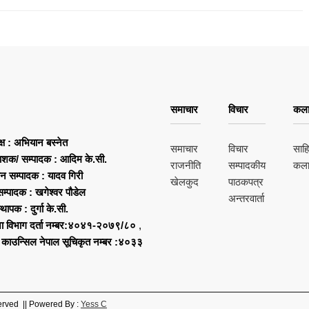
समाचार
विचार
कला
क्ष : अभियान बस्नेत
समाचार
विचार
साहि
ाशक/ सम्पादक : आदिम के.सी.
राजनीति
सम्पादकीय
कल
ान सम्पादक : यादव गिरी
खेलकुद
पाठकपत्र
म्पादक : खगेश्वर पौडेल
अन्तरवार्ता
्थापक : दुर्गा के.सी.
ा विभाग दर्ता नम्बर:४०४१-२०७९/८०
,
स काउन्सिल नेपाल सूचिकृत नम्बर :४०३३
erved || Powered By :
Yess C