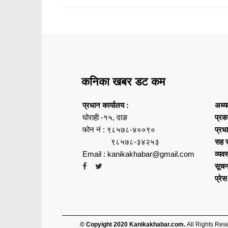
कनिका खबर डट कम
प्रधान कार्यालय :
अध्य
घोराही -१५, दाङ
प्रक
फोन नं : ९८५७८-४००९०
प्रध
९८५७८-३४२५३
सह स
Email : kanikakhabar@gmail.com
व्यवस
सूचन
प्रे
© Copyight 2020 Kanikakhabar.com.
All Rights Res