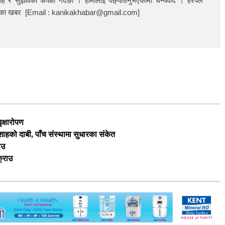
ाह र सुझावको अपेक्षा गर्दछौं । हामीलाई पछ्याउनुभएकोमा धन्यवाद । हरपल
निका खबर [Email : kanikakhabar@gmail.com]
ृक्षारोपण
ी शाहको दाबी, पाँच संस्थामा सुधारका संकेत
ाउ
क्राउ