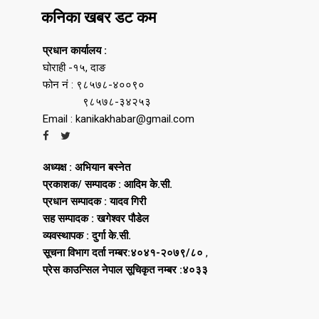
कनिका खबर डट कम
प्रधान कार्यालय :
घोराही -१५, दाङ
फोन नं : ९८५७८-४००९०
९८५७८-३४२५३
Email : kanikakhabar@gmail.com
अध्यक्ष : अभियान बस्नेत
प्रकाशक/ सम्पादक : आदिम के.सी.
प्रधान सम्पादक : यादव गिरी
सह सम्पादक : खगेश्वर पौडेल
व्यवस्थापक : दुर्गा के.सी.
सूचना विभाग दर्ता नम्बर:४०४१-२०७९/८०
,
प्रेस काउन्सिल नेपाल सूचिकृत नम्बर :४०३३