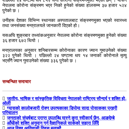
पछिल्लो २४ घण्टामा थप ८५२ जना कोरोना संक्रमणमुक्त भएका छन् । योसँगै
नेपालमा कोरोना संक्रमण भएर निको हुनेको संख्या हालसम्म ३७ हजार ५२४
पुगेको छ ।
उनीहरू देशका विभिन्न स्थानका अस्पतालबाट संक्रमणमुक्त भएको स्वास्थ्य
तथा जनसंख्या मन्त्रालयले जानकारी दिएको हो।
यसअघि शुक्रबार तथ्यांकअनुसार नेपालमा कोरोना संक्रमणमुक्त हुनेको संख्या
३६ हजार ६७२ थियो ।
मन्त्रालयका अनुसार शनिबारसम्म कोरोनाका कारण ज्यान गुमाउनेको संख्या
३२२ पुगेको थियो । पछिल्लो २४ घण्टामा थप १४ जनाको कोरोनाले मृत्यु
भएसँगै ज्यान गुमाउनेको संख्या ३३६ पुगेको छ ।
सम्बन्धित समाचार
जातीय, भाषिक र सांस्कृतिक विविधता नेपालको राष्ट्रिय सौन्दर्य र शक्ति हो-
ओली
ग्यासको कालोबजारी रोक्न उपत्यकाका डिपोमा सादा पोसाकका प्रहरी
परिचालन
जनताको संघर्षबाट प्राप्त उपलब्धि मास्ने कुरा स्वीकार्य छैन- आङदेम्बे
आँधीको शक्ति अनुमान गर्न वैज्ञानिकले सार्कको सहारा लिँदै
आज विश्व आदिवासी दिवस मनाइदै