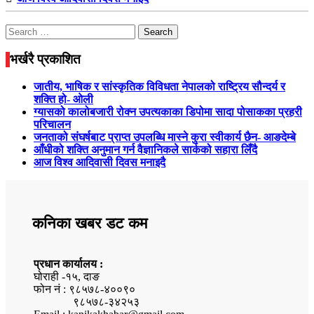
Search
for:
भर्खरै प्रकाशित
जातीय, भाषिक र सांस्कृतिक विविधता नेपालको राष्ट्रिय सौन्दर्य र
शक्ति हो- ओली
ग्यासको कालोबजारी रोक्न उपत्यकाका डिपोमा सादा पोसाकका प्रहरी
परिचालन
जनताको संघर्षबाट प्राप्त उपलब्धि मास्ने कुरा स्वीकार्य छैन- आङदेम्बे
आँधीको शक्ति अनुमान गर्न वैज्ञानिकले सार्कको सहारा लिँदै
आज विश्व आदिवासी दिवस मनाइदै
कनिका खबर डट कम
प्रधान कार्यालय :
घोराही -१५, दाङ
फोन नं : ९८५७८-४००९०
९८५७८-३४२५३