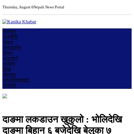
Thursday, August 6
Nepali News Portal
समाचार
राजनीति
समाज
सम्पादकीय
विचार
अन्तर्वार्ता
साहित्य
शिक्षा
खेलकुद
पत्रपत्रिकाबाट
निर्वाचन
दाङमा लकडाउन खुकुलो : भोलिदेखि
दाङमा बिहान ६ बजेदेखि बेलुका ७