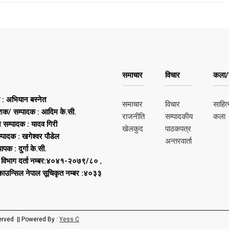
समाचार
विचार
कला/स
ष : अभियान बस्नेत
समाचार
विचार
साहित्
शक/ सम्पादक : आदिम के.सी.
राजनीति
सम्पादकीय
कला
न सम्पादक : यादव गिरी
खेलकुद
पाठकपत्र
्पादक : खगेश्वर पौडेल
अन्तरवार्ता
थापक : दुर्गा के.सी.
 विभाग दर्ता नम्बर:४०४१-२०७९/८०
,
 काउन्सिल नेपाल सूचिकृत नम्बर :४०३३
erved || Powered By :
Yess C