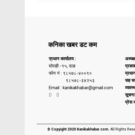
कनिका खबर डट कम
प्रधान कार्यालय :
अध्यक्
घोराही -१५, दाङ
प्रका
फोन नं : ९८५७८-४००९०
प्रधा
९८५७८-३४२५३
सह सम
Email : kanikakhabar@gmail.com
व्यवस्
सूचना
प्रेस
© Copyight 2020 Kanikakhabar.com.
All Rights Res