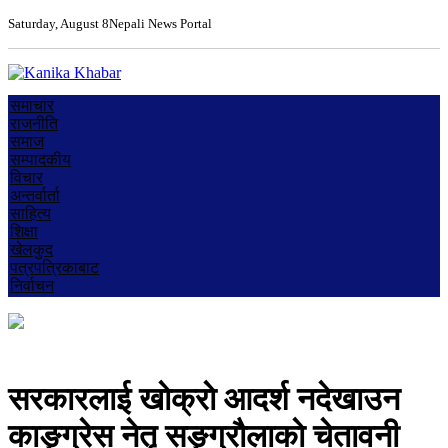
Saturday, August 8
Nepali News Portal
समाचार
राजनीति
समाज
सम्पादकीय
विचार
अन्तर्वार्ता
साहित्य
शिक्षा
खेलकुद
पत्रपत्रिकाबाट
निर्वाचन
सरकारलाई खाेक्राे आदर्श नदेखाउन
काङ्ग्रेस नेतृ सङ्ग्राैलाकाे चेतावनी