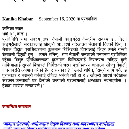
Kanika Khabar
September 16, 2020
मा प्रकाशित
कनिका खबर
भदाै ३१, दाङ ।
प्रतिनिधि सभा सदस्य तथा नेपाली काङ्ग्रेस केन्द्रीय सदस्य डा. डिला
सङ्ग्राैलाले सरकारलाई खाेक्राे अादर्श नदेखाउन चेतावनी दिएकी छिन् ।
नेपाल विद्युत प्राधिकरणमा कुलमान घिसिङकाे विषयलाई लिएर उनले यस्ताे
चेतावनी दिएकी हुन् । उनले भनिन्, `आम नेपाली जनताको मनमनमा प्रतिष्ठित
रहेका विद्युत प्राधिकरणका कुलमान घिसिङलाई निरन्तरता नदिएर कुनै
माफियालाई सुम्पने बिचारले निमित्तको भरमा प्राधिकरण चलाउन खोज्नु नेपाली
जनताप्रति अपमान गरेको हैन र सरकार ? ´ उनले थपिन्, `राम्रो काम गर्नेलाई
पुरुस्कार र नराम्रो गर्नेलाई दन्डित भनेको यही हो र ? खोक्रो आदर्श नदेखाऊ
सरकार!जनताको घर दैलोको उज्यालो प्रकाशलाई अन्धकार नबनाइयोस् ।
हेक्का राखोस सरकारले।´
सम्बन्धित समाचार
प्याब्सन रोल्पाको आयोजनामा नेतृत्व विकास तथा व्यवस्थापन कार्यशाला