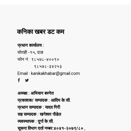
कनिका खबर डट कम
प्रधान कार्यालय :
घोराही -१५, दाङ
फोन नं : ९८५७८-४००९०
९८५७८-३४२५३
Email : kanikakhabar@gmail.com
अध्यक्ष : अभियान बस्नेत
प्रकाशक/ सम्पादक : आदिम के.सी.
प्रधान सम्पादक : यादव गिरी
सह सम्पादक : खगेश्वर पौडेल
व्यवस्थापक : दुर्गा के.सी.
सूचना विभाग दर्ता नम्बर:४०४१-२०७९/८०
,