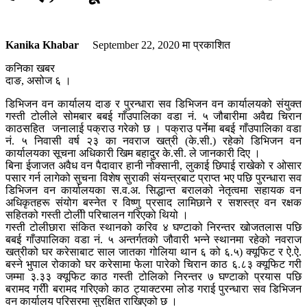
Kanika Khabar
September 22, 2020
मा प्रकाशित
कनिका खबर
दाङ, असोज ६ ।
डिभिजन वन कार्यालय दाङ र पुरन्धारा सव डिभिजन वन कार्यालयको संयुक्त
गस्ती टोलीले सोमबार बबई गाँउपालिका वडा नं. ५ जौबारीमा अवैद्य चिरान
काठसहित जनालाई पक्राउ गरेको छ । पक्राउ पर्नेमा बबई गाँउपालिका वडा
नं. ५ निवासी वर्ष २३ का नवराज खत्री (के.सी.) रहेको डिभिजन वन
कार्यालयका सूचना अधिकारी खिम बहादुर के.सी. ले जानकारी दिए ।
बिना ईजाजत अवैध वन पैदावार हानी नोक्सानी, लुकाई छिपाई राखेको र ओसार
पसार गर्न लागेको सुचना विशेष सुराकी संयन्त्रबाट प्राप्त भए पछि पुरन्धारा सव
डिभिजन वन कार्यालयका स.व.अ. सिद्धान्त बरालको नेतृत्वमा सहायक वन
अधिकृतहरू संयोग बस्नेत र विष्णु प्रसाद लामिछाने र सशस्त्र वन रक्षक
सहितको गस्ती टोलीी परिचालन गरिएको थियो ।
गस्ती टोलीछारा संकित स्थानको करिव ४ घण्टाको निरन्तर खोजतलास पछि
बबई गाँउपालिका वडा नं. ५ अन्तर्गतको जौवारी भन्ने स्थानमा रहेको नवराज
खत्रीको घर करेसाबाट साल जातका गोलिया थान ६ को ६.५) क्यूफिट र ऐ.ऐ.
बस्ने भुपाल रोकाको घर करेसामा फेला पारेको चिरान काठ ६.८३ क्यूफिट गरी
जम्मा ३.३३ क्यूफिट काठ गस्ती टोलिको निरन्तर ७ घण्टाको प्रयास पछि
बरामद गरीी बरामद गरिएको काठ ट्याक्टरमा लोड गराई पुरन्धारा सव डिभिजन
वन कार्यालय परिसरमा सुरक्षित राखिएको छ ।