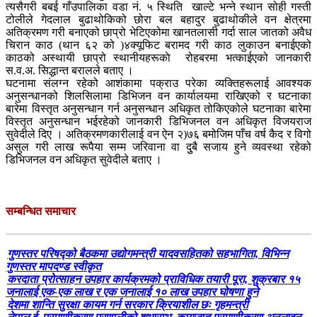
त्यसैगरी बबई गाँउपालिका वडा नं. ५ स्थिति खाल्टे भन्ने स्थान सोही गस्ती
टोलीले गेदलाल बुढाथोकिको छोरा बल बहादुर बुढाथोकीले वन क्षेत्रमा
अतिक्रमण गरी बनाएको छाप्रो भेटिएकोमा खानतलासी गर्दा साल जातको अवैध
चिरान काठ (थान ६२ को )४क्यूफिट बरामद गरी काठ लुकाउन बनाईएको
काठको अस्थायी छाप्रो स्थानीयहरूकाे रोहबरमा भत्काईएको जानकारी
स.व.अ. सिद्धान्त बरालले बताए ।
घटनामा संलग्न रहेको आशंकामा पक्राउ परेका व्यक्तिहरूलाई आवश्यक
अनुसन्धानको शिलसिलामा डिभिजन वन कार्यालयमा राखिएको र घटनाका
बारेमा विस्तृत अनुसन्धान गर्न अनुसन्धान अधिकृत तोकिएकोले घटनाका बारेमा
विस्तृत अनुसन्धान भईरहेको जानकारी डिभिजनल वन अधिकृत विजयराज
सुवेदीले दिए । अतिक्रमणकारीलाई वन ऐन २)७६ बमोजिम पाँच वर्ष कैद र विगो
असुल गरी लाख रूपैया सम्म जरिवाना वा दुुबै सजाय हुने व्यवस्था रहेको
डिभिजनल वन अधिकृत सुवेदीले बताए ।
सम्बन्धित समाचार
गुणस्तर परिषद्को बैठकमा उद्योगमन्त्री यादवसहितको सहभागिता, विभिन्न
गुणस्तर मापदण्ड स्वीकृत
करदाता प्रोत्साहन उपहार कार्यक्रमको प्राविधिक तयारी पूरा, शुक्रबार १५
जनालाई एक-एक लाख र एक जनालाई १० लाख उपहार घोषणा हुने
देशमा शान्ति सुरक्षा कायम गर्न सरकार क्रियाशील छः गृहमन्त्री