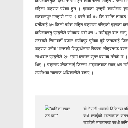
कपिलवस्तुको कृष्णनगरमा ३७ केजी चरेस सहित २ जना महि
महिला पक्राउ परेका हुन् । इलाका प्रहरी कार्यालय कृष्
मकवानपुर मनहारी गा.प. ९ बस्ने बर्ष ४० कि शान्ति तामा
घर्तीलाई ३७ किलो चरेश सहित पक्राऊ गरिएको इप्रका कृष्
कपिलवस्तु प्रहरीले सोमवार यशोधरा ७ मर्यादपुर बाट लाग
उद्देश्यले सिमावर्ती वजार मर्यादपुर पुगेका दुवै जनाला
पक्राउ पर्नेमा भारतको सिद्धार्थनगर जिल्ला सोहरतगढ बस्
साथबाट प्रहरीले २७ ग्राम ब्राउन सुगर वरामद गरेको छ ।
थिए । पक्राउ परेकालाई जिल्ला अदालतबाट म्याद थप गरी थ
उपरीक्षक नवराज अधिकारीले बताए ।
यो नेपाली भाषाको डिजिटल पत्
सधैं तपाईंको रचनात्मक सल्ल
तपाईंको समाचारको साथी क