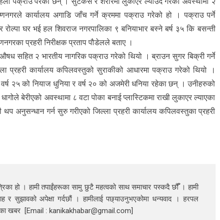
ला पक्राउ परेका छन् । सुटकेस र शरीरमा लुकाएर ल्याउदै गरेको अवस्थामा २
णनगरले कार्यालय अगाडि जाँच गर्ने क्रममा पक्राउ गरेको हो । पक्राउ पर्ने
ङ र रोल्पा घर भई हल शिवराज नगरपालिका ९ बनियाभार बस्ने बर्ष ३५ कि बसन्ती
णनगरका प्रहरी निरीक्षक प्रताप पौडेलले बताए ।
ु औषध सहित २ भारतीय नागरिक पक्राउ गरेको थियो । ब्राउन सुगर बिक्री गर्ने
ई जिल्ला प्रहरी कार्यालय कपिलवस्तुको सुराकीको आधारमा पक्राउ गरेको थियो ।
ने वर्ष २५ को नियाज धुनिया र वर्ष २० को अजमेरी धनिया रहेका छन् । उनीहरुको
 धागोले बेरीएको अवस्थामा ८ वटा पोका बनाई प्लास्टिकमा राखी लुकाएर ल्याएका
प अनुसन्धान गर्न सुरु गरीएको जिल्ला प्रहरी कार्यालय कपिलवस्तुका प्रहरी
रिका हो । हामी तपाईंहरूका सामु छुटै महत्वको साथ समाचार पस्कदै छौँँ । हामी
ाह र सुझावको अपेक्षा गर्दछौं । हामीलाई पछ्याउनुभएकोमा धन्यवाद । हरपल
निका खबर [Email : kanikakhabar@gmail.com]