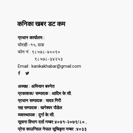
कनिका खबर डट कम
प्रधान कार्यालय :
घोराही -१५, दाङ
फोन नं : ९८५७८-४००९०
९८५७८-३४२५३
Email : kanikakhabar@gmail.com
अध्यक्ष : अभियान बस्नेत
प्रकाशक/ सम्पादक : आदिम के.सी.
प्रधान सम्पादक : यादव गिरी
सह सम्पादक : खगेश्वर पौडेल
व्यवस्थापक : दुर्गा के.सी.
सूचना विभाग दर्ता नम्बर:४०४१-२०७९/८०
,
प्रेस काउन्सिल नेपाल सूचिकृत नम्बर :४०३३