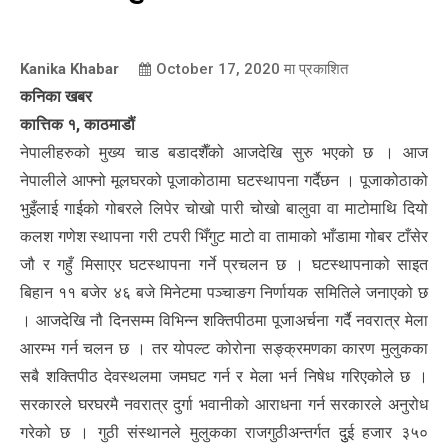
Kanika Khabar
October 17, 2020
मा प्रकाशित
कनिका खबर
कात्तिक १, काठमाडौं
नेपालीहरुको मुख्य चाड बडादशैँको आजदेखि सुरु भएको छ । आज
नेपालीले आफ्नो मूलघरको पूजाकोठामा घटस्थापना गर्दैछन । पूजाकोठाको
भुइँलाई गाईको गोबरले लिपेर चोखो पारी चोखो बालुवा वा माटोमाथि दियो
कलश गणेश स्थापना गरी टपरी भिँगुट माटो वा तामाको भाँडामा गोबर टाँसेर
जौ र गहुँ मिसाएर घटस्थापना गर्ने प्रचलन छ । घटस्थापनाको साइत
बिहान ११ बजेर ४६ बजे मिनेटमा पञ्चाङग निर्णायक समितिले जनाएको छ
। आजदेखि नौ दिनसम्म विभिन्न शक्तिपीठमा पूजाअर्चना गर्दै नवरात्र मेला
आरम्भ गर्न चलन छ । तर योपल्ट कोरोना सङ्क्रमणका कारण मुलुकका
सबै शक्तिपीठ देवस्थलमा जमघट गर्न र मेला भर्न निषेध गरिएकोले छ ।
सरकारले घरघरमै नवरात्र दुर्गा भवानीको आराधना गर्न सरकारले अनुरोध
गरेको छ । गुठी संस्थानले मुलुकका राजगुठीअन्तर्गत दुुई हजार ३५०